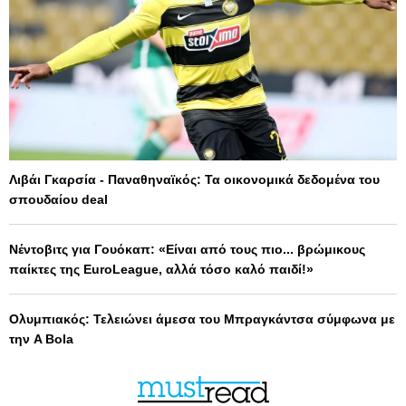
Λιβάι Γκαρσία - Παναθηναϊκός: Τα οικονομικά δεδομένα του
σπουδαίου deal
Νέντοβιτς για Γουόκαπ: «Είναι από τους πιο... βρώμικους
παίκτες της EuroLeague, αλλά τόσο καλό παιδί!»
Ολυμπιακός: Τελειώνει άμεσα του Μπραγκάντσα σύμφωνα με
την A Bola