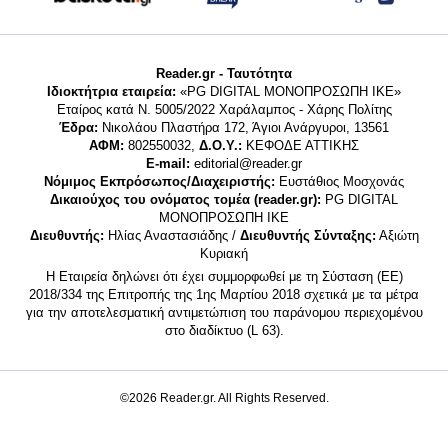
Reader.gr - Ταυτότητα
Ιδιοκτήτρια εταιρεία:
«PG DIGITAL MONΟΠΡΟΣΩΠΗ ΙΚΕ»
Εταίρος κατά Ν. 5005/2022 Χαράλαμπος - Χάρης Πολίτης
Έδρα:
Νικολάου Πλαστήρα 172, Άγιοι Ανάργυροι, 13561
ΑΦΜ:
802550032,
Δ.Ο.Υ.:
ΚΕΦΟΔΕ ΑΤΤΙΚΗΣ
E-mail:
editorial@reader.gr
Νόμιμος Εκπρόσωπος/Διαχειριστής:
Ευστάθιος Μοσχονάς
Δικαιούχος του ονόματος τομέα (reader.gr):
PG DIGITAL
MONΟΠΡΟΣΩΠΗ ΙΚΕ
Διευθυντής:
Ηλίας Αναστασιάδης /
Διευθυντής Σύνταξης:
Αξιώτη
Κυριακή
Η Εταιρεία δηλώνει ότι έχει συμμορφωθεί με τη Σύσταση (ΕΕ)
2018/334 της Επιτροπής της 1ης Μαρτίου 2018 σχετικά με τα μέτρα
για την αποτελεσματική αντιμετώπιση του παράνομου περιεχομένου
στο διαδίκτυο (L 63).
©2026 Reader.gr. All Rights Reserved.