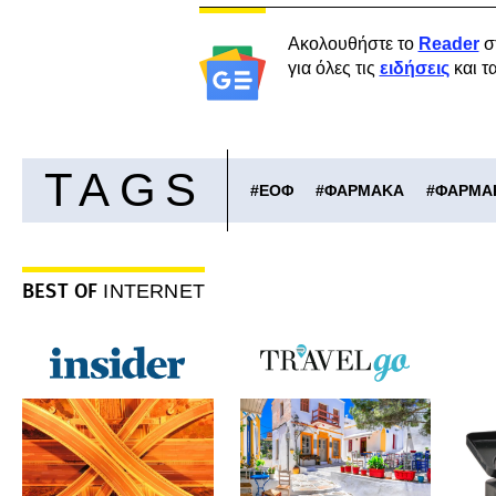
Ακολουθήστε το
Reader
σ
για όλες τις
ειδήσεις
και τ
TAGS
#
ΕΟΦ
#
ΦΑΡΜΑΚΑ
#
ΦΑΡΜΑ
BEST OF
INTERNET