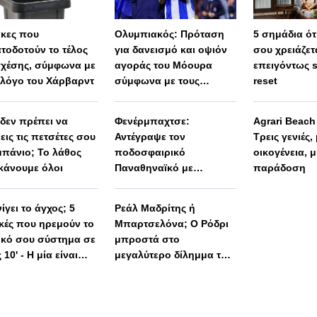
άκες που
Ολυμπιακός: Πρόταση
5 σημάδια ότι
τοδοτούν το τέλος
για δανεισμό και οψιόν
σου χρειάζετ
σχέσης, σύμφωνα με
αγοράς του Μόουρα
επειγόντως 
λόγο του Χάρβαρντ
σύμφωνα με τους
reset
Πορτογάλους
 δεν πρέπει να
Φενέρμπαχτσε:
Agrari Beac
εις τις πετσέτες σου
Αντέγραψε τον
Τρεις γενιές,
μπάνιο; Το λάθος
ποδοσφαιρικό
οικογένεια, μ
κάνουμε όλοι
Παναθηναϊκό με
παράδοση
Spiderman και Λιβάι
Γκαρσία!
ίγει το άγχος; 5
Ρεάλ Μαδρίτης ή
ικές που ηρεμούν το
Μπαρτσελόνα; Ο Ρόδρι
ικό σου σύστημα σε
μπροστά στο
 10' - Η μία είναι
μεγαλύτερο δίλημμα της
 απλή
καριέρας του