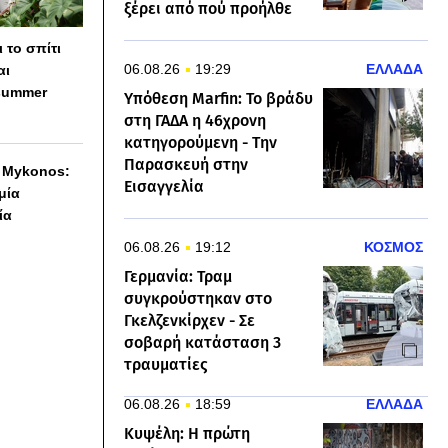
ξέρει από πού προήλθε
 το σπίτι
06.08.26
19:29
ΕΛΛΑΔΑ
αι
summer
Υπόθεση Marfin: Το βράδυ
στη ΓΑΔΑ η 46χρονη
κατηγορούμενη - Την
Παρασκευή στην
h Mykonos:
Εισαγγελία
 μία
ία
06.08.26
19:12
ΚΟΣΜΟΣ
Γερμανία: Τραμ
συγκρούστηκαν στο
Γκελζενκίρχεν - Σε
σοβαρή κατάσταση 3
τραυματίες
06.08.26
18:59
ΕΛΛΑΔΑ
Κυψέλη: Η πρώτη