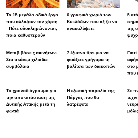
Τα 15 μεγάλα οδικά έργα
6 γραφικά χωριά των
5 ατ
που αλλάζουν τον χάρτη
Κυκλάδων που αξίζει να
σημα
- Πότε ολοκληρώνονται,
ανακαλύψετε
της 
ποια καθυστερούν
ψυχο
Μεταβιβάσεις ακινήτων:
7 έξυπνα tips για να
Γιατί
Στο σκάνερ χιλιάδες
φτιάξετε γρήγορα τη
αφήν
συμβόλαια
βαλίτσα των διακοπών
στο 
που 
Το χρονοδιάγραμμα για
Η εξωτική παραλία της
Σε πν
την αποκατάσταση της
Πάργας που θα
τεχν
Δυτικής Αττικής μετά τη
λατρέψετε
νευρ
φωτιά
μόλις
πολύ