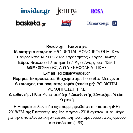
Reader.gr - Ταυτότητα
Ιδιοκτήτρια εταιρεία:
«PG DIGITAL MONΟΠΡΟΣΩΠΗ ΙΚΕ»
Εταίρος κατά Ν. 5005/2022 Χαράλαμπος - Χάρης Πολίτης
Έδρα:
Νικολάου Πλαστήρα 172, Άγιοι Ανάργυροι, 13561
ΑΦΜ:
802550032,
Δ.Ο.Υ.:
ΚΕΦΟΔΕ ΑΤΤΙΚΗΣ
E-mail:
editorial@reader.gr
Νόμιμος Εκπρόσωπος/Διαχειριστής:
Ευστάθιος Μοσχονάς
Δικαιούχος του ονόματος τομέα (reader.gr):
PG DIGITAL
MONΟΠΡΟΣΩΠΗ ΙΚΕ
Διευθυντής:
Ηλίας Αναστασιάδης /
Διευθυντής Σύνταξης:
Αξιώτη
Κυριακή
Η Εταιρεία δηλώνει ότι έχει συμμορφωθεί με τη Σύσταση (ΕΕ)
2018/334 της Επιτροπής της 1ης Μαρτίου 2018 σχετικά με τα μέτρα
για την αποτελεσματική αντιμετώπιση του παράνομου περιεχομένου
στο διαδίκτυο (L 63).