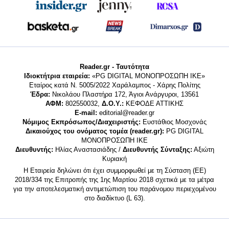
Reader.gr - Ταυτότητα
Ιδιοκτήτρια εταιρεία:
«PG DIGITAL MONΟΠΡΟΣΩΠΗ ΙΚΕ»
Εταίρος κατά Ν. 5005/2022 Χαράλαμπος - Χάρης Πολίτης
Έδρα:
Νικολάου Πλαστήρα 172, Άγιοι Ανάργυροι, 13561
ΑΦΜ:
802550032,
Δ.Ο.Υ.:
ΚΕΦΟΔΕ ΑΤΤΙΚΗΣ
E-mail:
editorial@reader.gr
Νόμιμος Εκπρόσωπος/Διαχειριστής:
Ευστάθιος Μοσχονάς
Δικαιούχος του ονόματος τομέα (reader.gr):
PG DIGITAL
MONΟΠΡΟΣΩΠΗ ΙΚΕ
Διευθυντής:
Ηλίας Αναστασιάδης /
Διευθυντής Σύνταξης:
Αξιώτη
Κυριακή
Η Εταιρεία δηλώνει ότι έχει συμμορφωθεί με τη Σύσταση (ΕΕ)
2018/334 της Επιτροπής της 1ης Μαρτίου 2018 σχετικά με τα μέτρα
για την αποτελεσματική αντιμετώπιση του παράνομου περιεχομένου
στο διαδίκτυο (L 63).