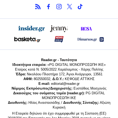
Reader.gr - Ταυτότητα
Ιδιοκτήτρια εταιρεία:
«PG DIGITAL MONΟΠΡΟΣΩΠΗ ΙΚΕ»
Εταίρος κατά Ν. 5005/2022 Χαράλαμπος - Χάρης Πολίτης
Έδρα:
Νικολάου Πλαστήρα 172, Άγιοι Ανάργυροι, 13561
ΑΦΜ:
802550032,
Δ.Ο.Υ.:
ΚΕΦΟΔΕ ΑΤΤΙΚΗΣ
E-mail:
editorial@reader.gr
Νόμιμος Εκπρόσωπος/Διαχειριστής:
Ευστάθιος Μοσχονάς
Δικαιούχος του ονόματος τομέα (reader.gr):
PG DIGITAL
MONΟΠΡΟΣΩΠΗ ΙΚΕ
Διευθυντής:
Ηλίας Αναστασιάδης /
Διευθυντής Σύνταξης:
Αξιώτη
Κυριακή
Η Εταιρεία δηλώνει ότι έχει συμμορφωθεί με τη Σύσταση (ΕΕ)