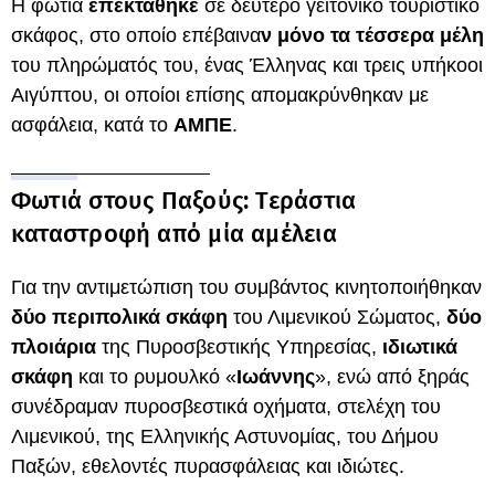
Η φωτιά
επεκτάθηκε
σε δεύτερο γειτονικό τουριστικό
σκάφος, στο οποίο επέβαινα
ν μόνο τα τέσσερα μέλη
του πληρώματός του, ένας Έλληνας και τρεις υπήκοοι
Αιγύπτου, οι οποίοι επίσης απομακρύνθηκαν με
ασφάλεια, κατά το
ΑΜΠΕ
.
Φωτιά στους Παξούς: Τεράστια
καταστροφή από μία αμέλεια
Για την αντιμετώπιση του συμβάντος κινητοποιήθηκαν
δύο περιπολικά σκάφη
του Λιμενικού Σώματος,
δύο
πλοιάρια
της Πυροσβεστικής Υπηρεσίας,
ιδιωτικά
σκάφη
και το ρυμουλκό «
Ιωάννης
», ενώ από ξηράς
συνέδραμαν πυροσβεστικά οχήματα, στελέχη του
Λιμενικού, της Ελληνικής Αστυνομίας, του Δήμου
Παξών, εθελοντές πυρασφάλειας και ιδιώτες.