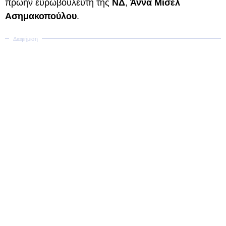
πρώην ευρωβουλευτή της
ΝΔ
,
Άννα Μισελ
Ασημακοπούλου
.