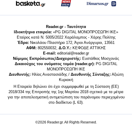
Reader.gr - Ταυτότητα
Ιδιοκτήτρια εταιρεία:
«PG DIGITAL MONΟΠΡΟΣΩΠΗ ΙΚΕ»
Εταίρος κατά Ν. 5005/2022 Χαράλαμπος - Χάρης Πολίτης
Έδρα:
Νικολάου Πλαστήρα 172, Άγιοι Ανάργυροι, 13561
ΑΦΜ:
802550032,
Δ.Ο.Υ.:
ΚΕΦΟΔΕ ΑΤΤΙΚΗΣ
E-mail:
editorial@reader.gr
Νόμιμος Εκπρόσωπος/Διαχειριστής:
Ευστάθιος Μοσχονάς
Δικαιούχος του ονόματος τομέα (reader.gr):
PG DIGITAL
MONΟΠΡΟΣΩΠΗ ΙΚΕ
Διευθυντής:
Ηλίας Αναστασιάδης /
Διευθυντής Σύνταξης:
Αξιώτη
Κυριακή
Η Εταιρεία δηλώνει ότι έχει συμμορφωθεί με τη Σύσταση (ΕΕ)
2018/334 της Επιτροπής της 1ης Μαρτίου 2018 σχετικά με τα μέτρα
για την αποτελεσματική αντιμετώπιση του παράνομου περιεχομένου
στο διαδίκτυο (L 63).
©2026 Reader.gr. All Rights Reserved.