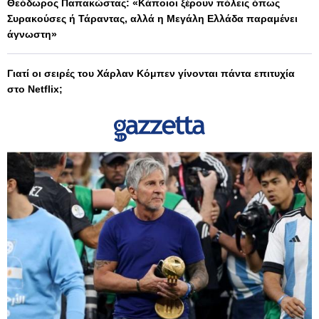
Θεόδωρος Παπακώστας: «Κάποιοι ξέρουν πόλεις όπως
Συρακούσες ή Τάραντας, αλλά η Μεγάλη Ελλάδα παραμένει
άγνωστη»
Γιατί οι σειρές του Χάρλαν Κόμπεν γίνονται πάντα επιτυχία
στο Netflix;