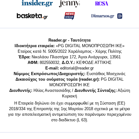
Reader.gr - Ταυτότητα
Ιδιοκτήτρια εταιρεία:
«PG DIGITAL MONΟΠΡΟΣΩΠΗ ΙΚΕ»
Εταίρος κατά Ν. 5005/2022 Χαράλαμπος - Χάρης Πολίτης
Έδρα:
Νικολάου Πλαστήρα 172, Άγιοι Ανάργυροι, 13561
ΑΦΜ:
802550032,
Δ.Ο.Υ.:
ΚΕΦΟΔΕ ΑΤΤΙΚΗΣ
E-mail:
editorial@reader.gr
Νόμιμος Εκπρόσωπος/Διαχειριστής:
Ευστάθιος Μοσχονάς
Δικαιούχος του ονόματος τομέα (reader.gr):
PG DIGITAL
MONΟΠΡΟΣΩΠΗ ΙΚΕ
Διευθυντής:
Ηλίας Αναστασιάδης /
Διευθυντής Σύνταξης:
Αξιώτη
Κυριακή
Η Εταιρεία δηλώνει ότι έχει συμμορφωθεί με τη Σύσταση (ΕΕ)
2018/334 της Επιτροπής της 1ης Μαρτίου 2018 σχετικά με τα μέτρα
για την αποτελεσματική αντιμετώπιση του παράνομου περιεχομένου
στο διαδίκτυο (L 63).