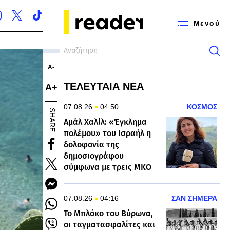
Μενού
Α-
ΤΕΛΕΥΤΑΙΑ ΝΕΑ
Α+
07.08.26
04:50
ΚΟΣΜΟΣ
SHARE
Αμάλ Χαλίλ: «Έγκλημα
πολέμου» του Ισραήλ η
δολοφονία της
δημοσιογράφου
σύμφωνα με τρεις ΜΚΟ
07.08.26
04:16
ΣΑΝ ΣΗΜΕΡΑ
Το Μπλόκο του Βύρωνα,
οι ταγματασφαλίτες και