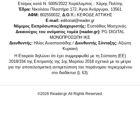
Εταίρος κατά Ν. 5005/2022 Χαράλαμπος - Χάρης Πολίτης
Έδρα:
Νικολάου Πλαστήρα 172, Άγιοι Ανάργυροι, 13561
ΑΦΜ:
802550032,
Δ.Ο.Υ.:
ΚΕΦΟΔΕ ΑΤΤΙΚΗΣ
E-mail:
editorial@reader.gr
Νόμιμος Εκπρόσωπος/Διαχειριστής:
Ευστάθιος Μοσχονάς
Δικαιούχος του ονόματος τομέα (reader.gr):
PG DIGITAL
MONΟΠΡΟΣΩΠΗ ΙΚΕ
Διευθυντής:
Ηλίας Αναστασιάδης /
Διευθυντής Σύνταξης:
Αξιώτη
Κυριακή
Η Εταιρεία δηλώνει ότι έχει συμμορφωθεί με τη Σύσταση (ΕΕ)
2018/334 της Επιτροπής της 1ης Μαρτίου 2018 σχετικά με τα μέτρα
για την αποτελεσματική αντιμετώπιση του παράνομου περιεχομένου
στο διαδίκτυο (L 63).
©2026 Reader.gr. All Rights Reserved.