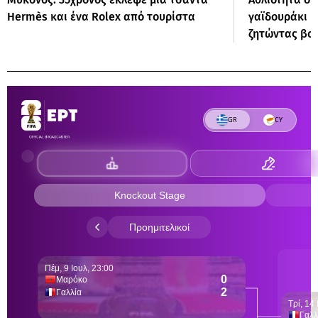
Hermès και ένα Rolex από τουρίστα
γαϊδουράκι μ
ζητώντας βο