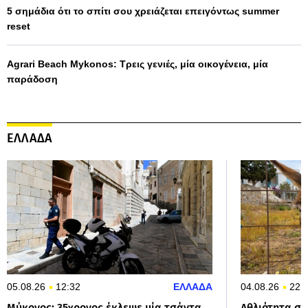
5 σημάδια ότι το σπίτι σου χρειάζεται επειγόντως summer
reset
Agrari Beach Mykonos: Τρεις γενιές, μία οικογένεια, μία
παράδοση
ΕΛΛΑΔΑ
05.08.26
12:32
ΕΛΛΑΔΑ
04.08.26
22:
Μύκονος: 35χρονος έκλεψε μία τσάντα
Αθλιότητα σ