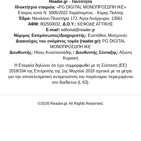
Reader.gr - Ταυτότητα
Ιδιοκτήτρια εταιρεία:
«PG DIGITAL MONΟΠΡΟΣΩΠΗ ΙΚΕ»
Εταίρος κατά Ν. 5005/2022 Χαράλαμπος - Χάρης Πολίτης
Έδρα:
Νικολάου Πλαστήρα 172, Άγιοι Ανάργυροι, 13561
ΑΦΜ:
802550032,
Δ.Ο.Υ.:
ΚΕΦΟΔΕ ΑΤΤΙΚΗΣ
E-mail:
editorial@reader.gr
Νόμιμος Εκπρόσωπος/Διαχειριστής:
Ευστάθιος Μοσχονάς
Δικαιούχος του ονόματος τομέα (reader.gr):
PG DIGITAL
MONΟΠΡΟΣΩΠΗ ΙΚΕ
Διευθυντής:
Ηλίας Αναστασιάδης /
Διευθυντής Σύνταξης:
Αξιώτη
Κυριακή
Η Εταιρεία δηλώνει ότι έχει συμμορφωθεί με τη Σύσταση (ΕΕ)
2018/334 της Επιτροπής της 1ης Μαρτίου 2018 σχετικά με τα μέτρα
για την αποτελεσματική αντιμετώπιση του παράνομου περιεχομένου
στο διαδίκτυο (L 63).
©2026 Reader.gr. All Rights Reserved.