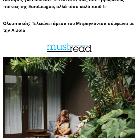
παίκτες της EuroLeague, αλλά τόσο καλό παιδί!»
Ολυμπιακός: Τελειώνει άμεσα του Μπραγκάντσα σύμφωνα με
την A Bola