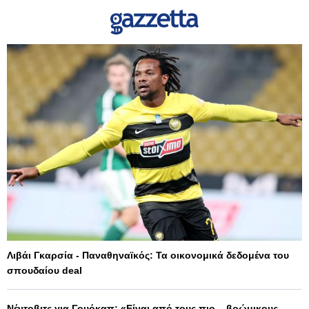
Λιβάι Γκαρσία - Παναθηναϊκός: Τα οικονομικά δεδομένα του
σπουδαίου deal
Νέντοβιτς για Γουόκαπ: «Είναι από τους πιο... βρώμικους