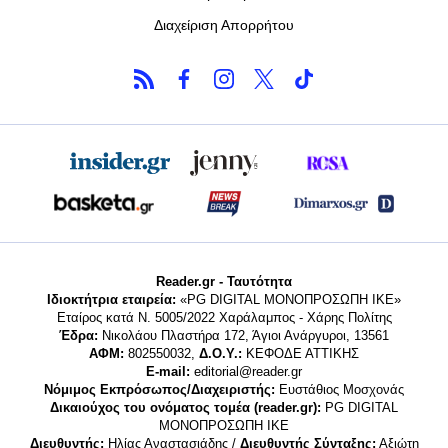
Διαχείριση Απορρήτου
Reader.gr - Ταυτότητα
Ιδιοκτήτρια εταιρεία:
«PG DIGITAL MONΟΠΡΟΣΩΠΗ ΙΚΕ»
Εταίρος κατά Ν. 5005/2022 Χαράλαμπος - Χάρης Πολίτης
Έδρα:
Νικολάου Πλαστήρα 172, Άγιοι Ανάργυροι, 13561
ΑΦΜ:
802550032,
Δ.Ο.Υ.:
ΚΕΦΟΔΕ ΑΤΤΙΚΗΣ
E-mail:
editorial@reader.gr
Νόμιμος Εκπρόσωπος/Διαχειριστής:
Ευστάθιος Μοσχονάς
Δικαιούχος του ονόματος τομέα (reader.gr):
PG DIGITAL
MONΟΠΡΟΣΩΠΗ ΙΚΕ
Διευθυντής:
Ηλίας Αναστασιάδης /
Διευθυντής Σύνταξης:
Αξιώτη