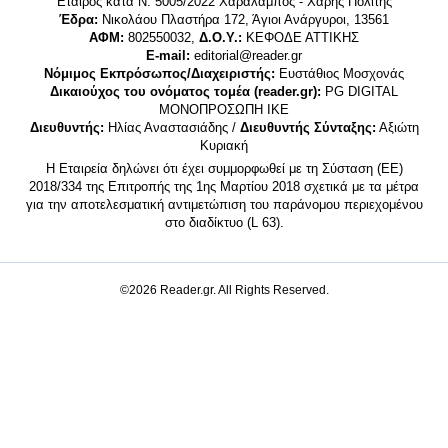
Εταίρος κατά Ν. 5005/2022 Χαράλαμπος - Χάρης Πολίτης
Έδρα:
Νικολάου Πλαστήρα 172, Άγιοι Ανάργυροι, 13561
ΑΦΜ:
802550032,
Δ.Ο.Υ.:
ΚΕΦΟΔΕ ΑΤΤΙΚΗΣ
E-mail:
editorial@reader.gr
Νόμιμος Εκπρόσωπος/Διαχειριστής:
Ευστάθιος Μοσχονάς
Δικαιούχος του ονόματος τομέα (reader.gr):
PG DIGITAL
MONΟΠΡΟΣΩΠΗ ΙΚΕ
Διευθυντής:
Ηλίας Αναστασιάδης /
Διευθυντής Σύνταξης:
Αξιώτη
Κυριακή
Η Εταιρεία δηλώνει ότι έχει συμμορφωθεί με τη Σύσταση (ΕΕ)
2018/334 της Επιτροπής της 1ης Μαρτίου 2018 σχετικά με τα μέτρα
για την αποτελεσματική αντιμετώπιση του παράνομου περιεχομένου
στο διαδίκτυο (L 63).
©2026 Reader.gr. All Rights Reserved.