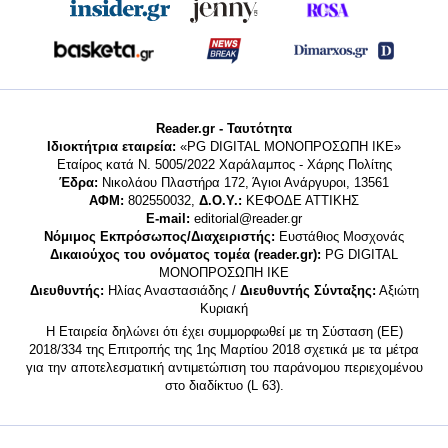
Reader.gr - Ταυτότητα
Ιδιοκτήτρια εταιρεία:
«PG DIGITAL MONΟΠΡΟΣΩΠΗ ΙΚΕ»
Εταίρος κατά Ν. 5005/2022 Χαράλαμπος - Χάρης Πολίτης
Έδρα:
Νικολάου Πλαστήρα 172, Άγιοι Ανάργυροι, 13561
ΑΦΜ:
802550032,
Δ.Ο.Υ.:
ΚΕΦΟΔΕ ΑΤΤΙΚΗΣ
E-mail:
editorial@reader.gr
Νόμιμος Εκπρόσωπος/Διαχειριστής:
Ευστάθιος Μοσχονάς
Δικαιούχος του ονόματος τομέα (reader.gr):
PG DIGITAL
MONΟΠΡΟΣΩΠΗ ΙΚΕ
Διευθυντής:
Ηλίας Αναστασιάδης /
Διευθυντής Σύνταξης:
Αξιώτη
Κυριακή
Η Εταιρεία δηλώνει ότι έχει συμμορφωθεί με τη Σύσταση (ΕΕ)
2018/334 της Επιτροπής της 1ης Μαρτίου 2018 σχετικά με τα μέτρα
για την αποτελεσματική αντιμετώπιση του παράνομου περιεχομένου
στο διαδίκτυο (L 63).