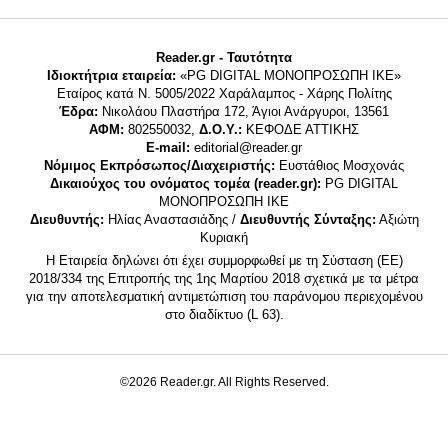
Reader.gr - Ταυτότητα
Ιδιοκτήτρια εταιρεία:
«PG DIGITAL MONΟΠΡΟΣΩΠΗ ΙΚΕ»
Εταίρος κατά Ν. 5005/2022 Χαράλαμπος - Χάρης Πολίτης
Έδρα:
Νικολάου Πλαστήρα 172, Άγιοι Ανάργυροι, 13561
ΑΦΜ:
802550032,
Δ.Ο.Υ.:
ΚΕΦΟΔΕ ΑΤΤΙΚΗΣ
E-mail:
editorial@reader.gr
Νόμιμος Εκπρόσωπος/Διαχειριστής:
Ευστάθιος Μοσχονάς
Δικαιούχος του ονόματος τομέα (reader.gr):
PG DIGITAL
MONΟΠΡΟΣΩΠΗ ΙΚΕ
Διευθυντής:
Ηλίας Αναστασιάδης /
Διευθυντής Σύνταξης:
Αξιώτη
Κυριακή
Η Εταιρεία δηλώνει ότι έχει συμμορφωθεί με τη Σύσταση (ΕΕ)
2018/334 της Επιτροπής της 1ης Μαρτίου 2018 σχετικά με τα μέτρα
για την αποτελεσματική αντιμετώπιση του παράνομου περιεχομένου
στο διαδίκτυο (L 63).
©2026 Reader.gr. All Rights Reserved.