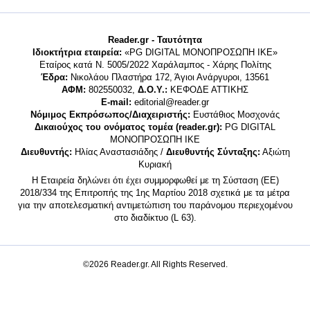
Reader.gr - Ταυτότητα
Ιδιοκτήτρια εταιρεία:
«PG DIGITAL MONΟΠΡΟΣΩΠΗ ΙΚΕ»
Εταίρος κατά Ν. 5005/2022 Χαράλαμπος - Χάρης Πολίτης
Έδρα:
Νικολάου Πλαστήρα 172, Άγιοι Ανάργυροι, 13561
ΑΦΜ:
802550032,
Δ.Ο.Υ.:
ΚΕΦΟΔΕ ΑΤΤΙΚΗΣ
E-mail:
editorial@reader.gr
Νόμιμος Εκπρόσωπος/Διαχειριστής:
Ευστάθιος Μοσχονάς
Δικαιούχος του ονόματος τομέα (reader.gr):
PG DIGITAL
MONΟΠΡΟΣΩΠΗ ΙΚΕ
Διευθυντής:
Ηλίας Αναστασιάδης /
Διευθυντής Σύνταξης:
Αξιώτη
Κυριακή
Η Εταιρεία δηλώνει ότι έχει συμμορφωθεί με τη Σύσταση (ΕΕ)
2018/334 της Επιτροπής της 1ης Μαρτίου 2018 σχετικά με τα μέτρα
για την αποτελεσματική αντιμετώπιση του παράνομου περιεχομένου
στο διαδίκτυο (L 63).
©2026 Reader.gr. All Rights Reserved.