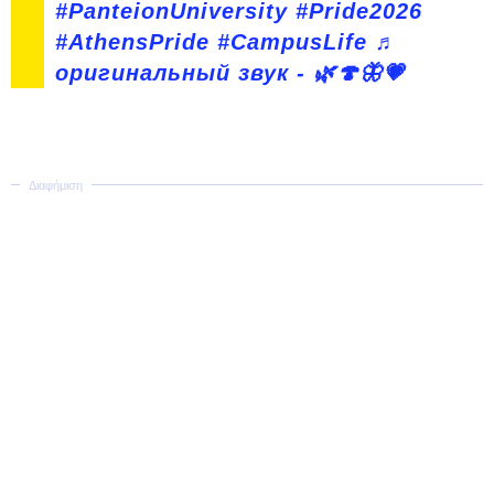
#PanteionUniversity
#Pride2026
#AthensPride
#CampusLife
♬
оригинальный звук - 🌿🍄🦋💗