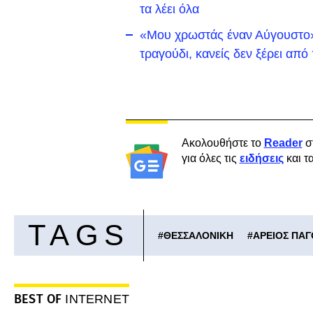
τα λέει όλα
«Μου χρωστάς έναν Αύγουστο»:
τραγούδι, κανείς δεν ξέρει απ
Ακολουθήστε το
Reader
σ
για όλες τις
ειδήσεις
και τ
TAGS
#
ΘΕΣΣΑΛΟΝΙΚΗ
#
ΑΡΕΙΟΣ ΠΑΓ
BEST OF
INTERNET