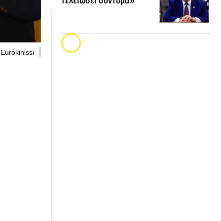
τελειώσει σύντομα»
Eurokinissi