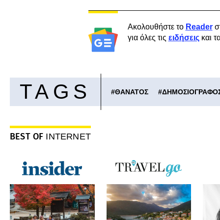
Ακολουθήστε το
Reader
σ
για όλες τις
ειδήσεις
και τ
TAGS
#
ΘΑΝΑΤΟΣ
#
ΔΗΜΟΣΙΟΓΡΑΦΟ
BEST OF
INTERNET