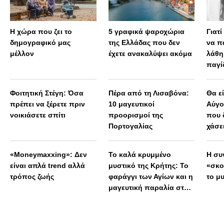
Η χώρα που ζει το
5 γραφικά ψαροχώρια
Γιατ
δημογραφικό μας
της Ελλάδας που δεν
να π
μέλλον
έχετε ανακαλύψει ακόμα
λάθη
παγί
«εγκ
Φοιτητική Στέγη: Όσα
Πέρα από τη Λισαβόνα:
Θα ε
πρέπει να ξέρετε πριν
10 μαγευτικοί
Αύγο
νοικιάσετε σπίτι
προορισμοί της
που 
Πορτογαλίας
χάσε
«Moneymaxxing»: Δεν
Το καλά κρυμμένο
Η συ
είναι απλά trend αλλά
μυστικό της Κρήτης: Το
«σκο
τρόπος ζωής
φαράγγι των Αγίων και η
το μ
μαγευτική παραλία στο
Λιβυκό