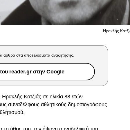
Ηρακλής Κοτζιά
α άρθρα στα αποτελέσματα αναζήτησης.
ου reader.gr στην Google
 Ηρακλής Κοτζιάς σε ηλικία 88 ετών
τους συναδέλφους αθλητικούς δημοσιογράφους
αθλητισμού.
ια το ήθος του, την άψογη συναδελφική του