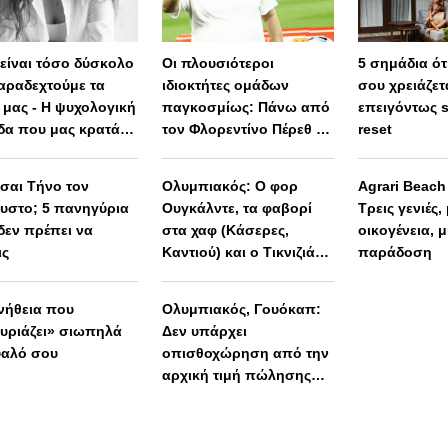
ί είναι τόσο δύσκολο
Οι πλουσιότεροι
5 σημάδια ότι
αραδεχτούμε τα
ιδιοκτήτες ομάδων
σου χρειάζετ
 μας - Η ψυχολογική
παγκοσμίως: Πάνω από
επειγόντως 
δα που μας κρατάει
τον Φλορεντίνο Πέρεθ ο
reset
λωβισμένους»
Βαγγέλης Μαρινάκης
ίσαι Τήνο τον
Ολυμπιακός: Ο φορ
Agrari Beac
υστο; 5 πανηγύρια
Ουγκάλντε, τα φαβορί
Τρεις γενιές,
δεν πρέπει να
στα χαφ (Κάσερες,
οικογένεια, μ
ις
Καντιού) και ο Τικνιζιάν
παράδοση
για αριστερά
νήθεια που
Ολυμπιακός, Γουόκαπ:
υριάζει» σιωπηλά
Δεν υπάρχει
υαλό σου
οπισθοχώρηση από την
αρχική τιμή πώλησης
των 3 εκατομμυρίων
ευρώ!