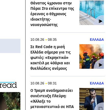
Θάνατος 4χρονου στην
Πάρο: Στο επίκεντρο της
έρευνας ο 69χρονος
ιδιοκτήτης-
ναυαγοσώστης
10.08.26
08:35
ΕΛΛΑΔΑ
Σε Red Code η μισή
Ελλάδα σήμερα για τις
φωτιές: «Εκρηκτικό»
κοκτέιλ με 40άρια και
θυελλώδεις ανέμους
10.08.26
08:31
ΕΛΛΑΔΑ
Ο Τραμπ αναδημοσιεύει
συνέντευξη Πλεύρη:
«Άλλαξε το
μεταναστευτικό σε ΗΠΑ