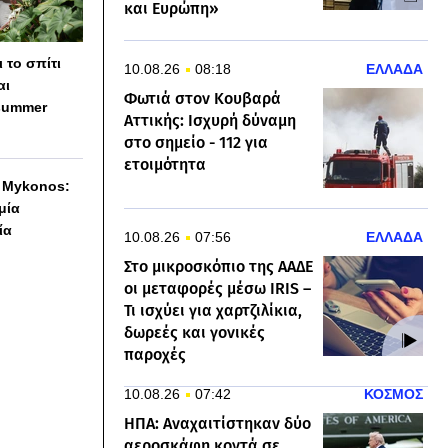
και Ευρώπη»
 το σπίτι
10.08.26
08:18
ΕΛΛΑΔΑ
αι
Φωτιά στον Κουβαρά
summer
Αττικής: Ισχυρή δύναμη
στο σημείο - 112 για
ετοιμότητα
h Mykonos:
 μία
ία
10.08.26
07:56
ΕΛΛΑΔΑ
Στο μικροσκόπιο της ΑΑΔΕ
οι μεταφορές μέσω IRIS –
Τι ισχύει για χαρτζιλίκια,
δωρεές και γονικές
παροχές
10.08.26
07:42
ΚΟΣΜΟΣ
ΗΠΑ: Αναχαιτίστηκαν δύο
αεροσκάφη κοντά σε