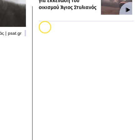
για εκκένωση του
οικισμού Άγιος Στυλιανός
ς | psat.gr