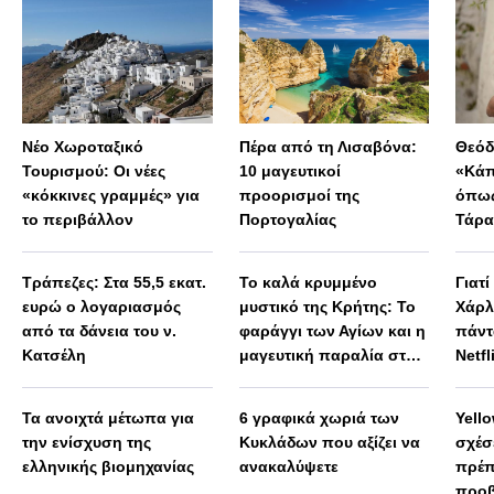
Νέο Χωροταξικό
Πέρα από τη Λισαβόνα:
Θεόδ
Τουρισμού: Οι νέες
10 μαγευτικοί
«Κάπ
«κόκκινες γραμμές» για
προορισμοί της
όπως
το περιβάλλον
Πορτογαλίας
Τάρα
Μεγά
παρα
Τράπεζες: Στα 55,5 εκατ.
Το καλά κρυμμένο
Γιατί
ευρώ ο λογαριασμός
μυστικό της Κρήτης: Το
Χάρλ
από τα δάνεια του ν.
φαράγγι των Αγίων και η
πάντ
Κατσέλη
μαγευτική παραλία στο
Netfl
Λιβυκό
Τα ανοιχτά μέτωπα για
6 γραφικά χωριά των
Yello
την ενίσχυση της
Κυκλάδων που αξίζει να
σχέσε
ελληνικής βιομηχανίας
ανακαλύψετε
πρέπ
προβ