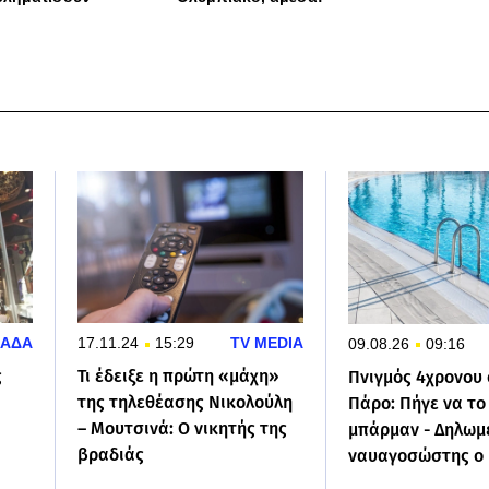
ΛΑΔΑ
17.11.24
15:29
TV MEDIA
09.08.26
09:16
ς
Τι έδειξε η πρώτη «μάχη»
Πνιγμός 4χρονου
της τηλεθέασης Νικολούλη
Πάρο: Πήγε να το
– Μουτσινά: Ο νικητής της
μπάρμαν - Δηλωμ
βραδιάς
ναυαγοσώστης ο 