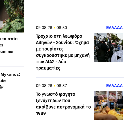
09.08.26
08:50
ΕΛΛΑΔΑ
Τροχαίο στη λεωφόρο
 το σπίτι
Αθηνών - Σουνίου: Όχημα
αι
με τουρίστες
summer
συγκρούστηκε με μηχανή
των ΔΙΑΣ - Δύο
τραυματίες
h Mykonos:
 μία
09.08.26
08:37
ΕΛΛΑΔΑ
ία
Το γνωστό φαγητό
ξενύχτηδων που
ακρίβυνε αστρονομικά το
1989