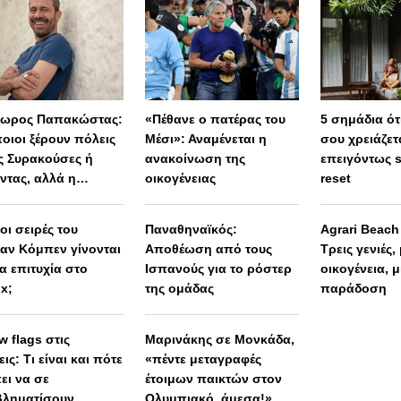
ωρος Παπακώστας:
«Πέθανε ο πατέρας του
5 σημάδια ότι
οιοι ξέρουν πόλεις
Μέσι»: Αναμένεται η
σου χρειάζετ
 Συρακούσες ή
ανακοίνωση της
επειγόντως 
ντας, αλλά η
οικογένειας
reset
λη Ελλάδα
μένει άγνωστη»
 οι σειρές του
Παναθηναϊκός:
Agrari Beac
αν Κόμπεν γίνονται
Αποθέωση από τους
Τρεις γενιές,
α επιτυχία στο
Ισπανούς για το ρόστερ
οικογένεια, μ
ix;
της ομάδας
παράδοση
w flags στις
Μαρινάκης σε Μονκάδα,
ις: Τι είναι και πότε
«πέντε μεταγραφές
ει να σε
έτοιμων παικτών στον
ληματίσουν
Ολυμπιακό, άμεσα!»