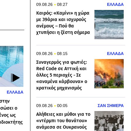
09.08.26
08:27
ΕΛΛΑΔΑ
Καιρός: «Καμίνι» η χώρα
με 39άρια και ισχυρούς
ανέμους – Πού θα
χτυπήσει η ζέστη σήμερα
09.08.26
08:15
ΕΛΛΑΔΑ
Συναγερμός για φωτιές:
Red Code σε Αττική και
άλλες 5 περιοχές - Σε
«αναμένα κάρβουνα» ο
κρατικός μηχανισμός
ΕΛΛΑΔΑ
 στην
09.08.26
00:05
ΣΑΝ ΣΗΜΕΡΑ
 σώσει ο
Αλήθειες και μύθοι για το
ένος ως
«ντέρμπι του θανάτου»
ιδιοκτήτης
ανάμεσα σε Ουκρανούς