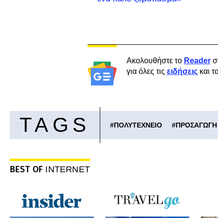
Ακολουθήστε το
Reader
σ
για όλες τις
ειδήσεις
και τ
TAGS
#
ΠΟΛΥΤΕΧΝΕΙΟ
#
ΠΡΟΣΑΓΩΓΗ
BEST OF
INTERNET