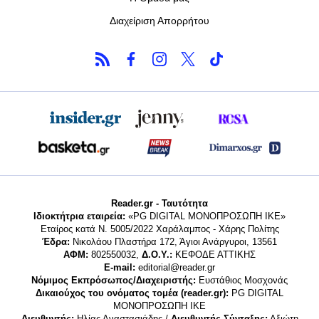
Διαχείριση Απορρήτου
Reader.gr - Ταυτότητα
Ιδιοκτήτρια εταιρεία:
«PG DIGITAL MONΟΠΡΟΣΩΠΗ ΙΚΕ»
Εταίρος κατά Ν. 5005/2022 Χαράλαμπος - Χάρης Πολίτης
Έδρα:
Νικολάου Πλαστήρα 172, Άγιοι Ανάργυροι, 13561
ΑΦΜ:
802550032,
Δ.Ο.Υ.:
ΚΕΦΟΔΕ ΑΤΤΙΚΗΣ
E-mail:
editorial@reader.gr
Νόμιμος Εκπρόσωπος/Διαχειριστής:
Ευστάθιος Μοσχονάς
Δικαιούχος του ονόματος τομέα (reader.gr):
PG DIGITAL
MONΟΠΡΟΣΩΠΗ ΙΚΕ
Διευθυντής:
Ηλίας Αναστασιάδης /
Διευθυντής Σύνταξης:
Αξιώτη