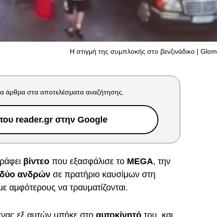
Η στιγμή της συμπλοκής στο βενζινάδικο | Glo
α άρθρα στα αποτελέσματα αναζήτησης.
ου reader.gr στην Google
γράφει
βίντεο
που εξασφάλισε το
MEGA
, την
δύο ανδρών
σε πρατήριο καυσίμων στη
με αμφότερους να τραυματίζονται.
 ένας εξ αυτών μπήκε στο
αυτοκίνητό
του, και