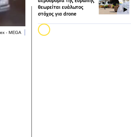
αεροδρόμια της Ευρώπης
θεωρείται ευάλωτος
στόχος για drone
mex - MEGA