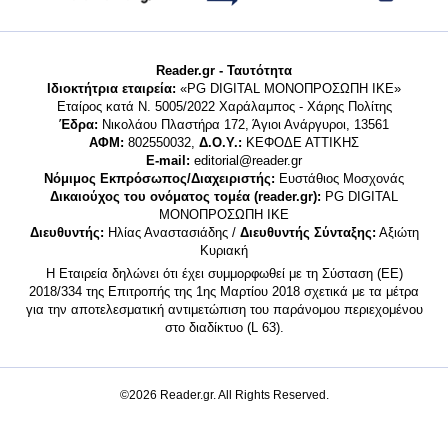
Reader.gr - Ταυτότητα
Ιδιοκτήτρια εταιρεία:
«PG DIGITAL MONΟΠΡΟΣΩΠΗ ΙΚΕ»
Εταίρος κατά Ν. 5005/2022 Χαράλαμπος - Χάρης Πολίτης
Έδρα:
Νικολάου Πλαστήρα 172, Άγιοι Ανάργυροι, 13561
ΑΦΜ:
802550032,
Δ.Ο.Υ.:
ΚΕΦΟΔΕ ΑΤΤΙΚΗΣ
E-mail:
editorial@reader.gr
Νόμιμος Εκπρόσωπος/Διαχειριστής:
Ευστάθιος Μοσχονάς
Δικαιούχος του ονόματος τομέα (reader.gr):
PG DIGITAL
MONΟΠΡΟΣΩΠΗ ΙΚΕ
Διευθυντής:
Ηλίας Αναστασιάδης /
Διευθυντής Σύνταξης:
Αξιώτη
Κυριακή
Η Εταιρεία δηλώνει ότι έχει συμμορφωθεί με τη Σύσταση (ΕΕ)
2018/334 της Επιτροπής της 1ης Μαρτίου 2018 σχετικά με τα μέτρα
για την αποτελεσματική αντιμετώπιση του παράνομου περιεχομένου
στο διαδίκτυο (L 63).
©2026 Reader.gr. All Rights Reserved.