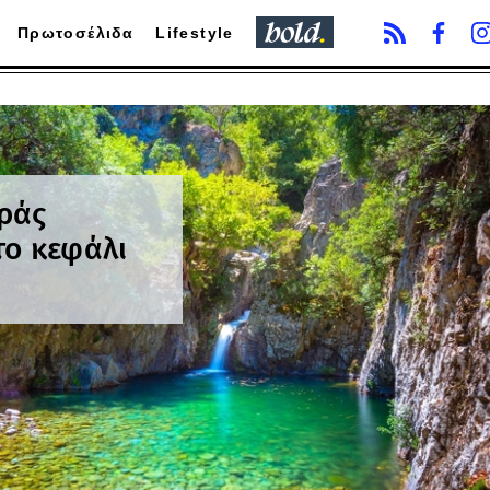
Πρωτοσέλιδα
Lifestyle
ράς
το κεφάλι