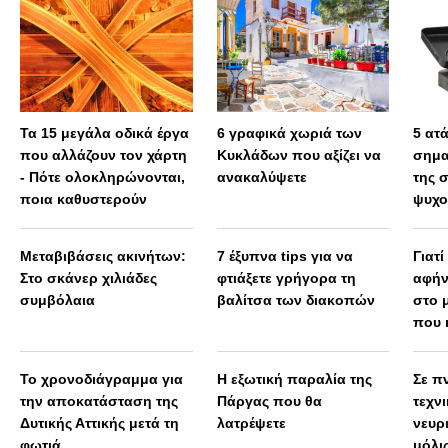
Τα 15 μεγάλα οδικά έργα
6 γραφικά χωριά των
5 ατ
που αλλάζουν τον χάρτη
Κυκλάδων που αξίζει να
σημα
- Πότε ολοκληρώνονται,
ανακαλύψετε
της 
ποια καθυστερούν
ψυχο
Μεταβιβάσεις ακινήτων:
7 έξυπνα tips για να
Γιατί
Στο σκάνερ χιλιάδες
φτιάξετε γρήγορα τη
αφήν
συμβόλαια
βαλίτσα των διακοπών
στο 
που 
Το χρονοδιάγραμμα για
Η εξωτική παραλία της
Σε πν
την αποκατάσταση της
Πάργας που θα
τεχν
Δυτικής Αττικής μετά τη
λατρέψετε
νευρ
φωτιά
μόλις