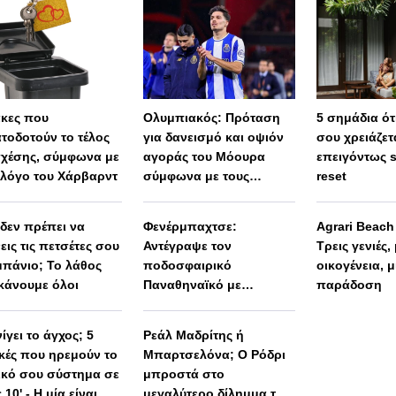
άκες που
Ολυμπιακός: Πρόταση
5 σημάδια ότι
τοδοτούν το τέλος
για δανεισμό και οψιόν
σου χρειάζετ
σχέσης, σύμφωνα με
αγοράς του Μόουρα
επειγόντως 
λόγο του Χάρβαρντ
σύμφωνα με τους
reset
Πορτογάλους
 δεν πρέπει να
Φενέρμπαχτσε:
Agrari Beac
εις τις πετσέτες σου
Αντέγραψε τον
Τρεις γενιές,
μπάνιο; Το λάθος
ποδοσφαιρικό
οικογένεια, μ
κάνουμε όλοι
Παναθηναϊκό με
παράδοση
Spiderman και Λιβάι
Γκαρσία!
ίγει το άγχος; 5
Ρεάλ Μαδρίτης ή
ικές που ηρεμούν το
Μπαρτσελόνα; Ο Ρόδρι
ικό σου σύστημα σε
μπροστά στο
 10' - Η μία είναι
μεγαλύτερο δίλημμα της