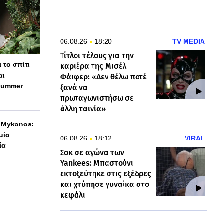
06.08.26
18:20
TV MEDIA
Τίτλοι τέλους για την
 το σπίτι
καριέρα της Μισέλ
αι
Φάιφερ: «Δεν θέλω ποτέ
summer
ξανά να
πρωταγωνιστήσω σε
άλλη ταινία»
h Mykonos:
 μία
06.08.26
18:12
VIRAL
ία
Σοκ σε αγώνα των
Yankees: Μπαστούνι
εκτοξεύτηκε στις εξέδρες
και χτύπησε γυναίκα στο
κεφάλι