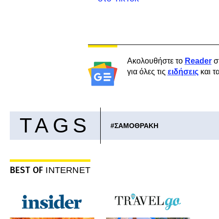
Ακολουθήστε το
Reader
σ
για όλες τις
ειδήσεις
και τ
TAGS
#
ΣΑΜΟΘΡΑΚΗ
BEST OF
INTERNET