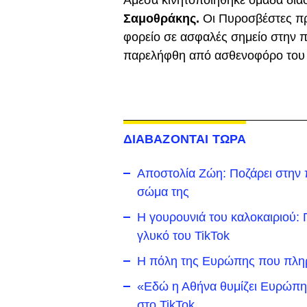
Άμεσα κινητοποιήθηκε ομάδα δι
Σαμοθράκης.
Οι Πυροσβέστες προ
φορείο σε ασφαλές σημείο στην 
παρελήφθη από ασθενοφόρο του
ΔΙΑΒΑΖΟΝΤΑΙ ΤΩΡΑ
Αποστολία Ζώη: Ποζάρει στην π
σώμα της
Η γουρουνιά του καλοκαιριού: Π
γλυκό του TikTok
Η πόλη της Ευρώπης που πληρώ
«Εδώ η Αθήνα θυμίζει Ευρώπη»
στο TikTok