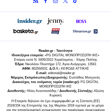
Reader.gr - Ταυτότητα
Ιδιοκτήτρια εταιρεία:
«PG DIGITAL MONΟΠΡΟΣΩΠΗ ΙΚΕ»
Εταίρος κατά Ν. 5005/2022 Χαράλαμπος - Χάρης Πολίτης
Έδρα:
Νικολάου Πλαστήρα 172, Άγιοι Ανάργυροι, 13561
ΑΦΜ:
802550032,
Δ.Ο.Υ.:
ΚΕΦΟΔΕ ΑΤΤΙΚΗΣ
E-mail:
editorial@reader.gr
Νόμιμος Εκπρόσωπος/Διαχειριστής:
Ευστάθιος Μοσχονάς
Δικαιούχος του ονόματος τομέα (reader.gr):
PG DIGITAL
MONΟΠΡΟΣΩΠΗ ΙΚΕ
Διευθυντής:
Ηλίας Αναστασιάδης /
Διευθυντής Σύνταξης:
Αξιώτη
Κυριακή
Η Εταιρεία δηλώνει ότι έχει συμμορφωθεί με τη Σύσταση (ΕΕ)
2018/334 της Επιτροπής της 1ης Μαρτίου 2018 σχετικά με τα μέτρα
για την αποτελεσματική αντιμετώπιση του παράνομου περιεχομένου