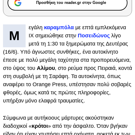
Προσθήκη του reader.gr στην Google
εγάλη
καραμπόλα
με επτά εμπλεκόμενα
Μ
ΙΧ σημειώθηκε στην
Ποσειδώνος
λίγο
μετά τη 1:30 τα ξημερώματα της Δευτέρας
(16/6). Υπό άγνωστες συνθήκες, ένα αυτοκίνητο
έπεσε με πολύ μεγάλη ταχύτητα στα προπορευόμενα,
στο ύψος του
Αλίμου
, στο ρεύμα προς Πειραιά, κοντά
στη συμβολή με τη Σαράφη. Τα αυτοκίνητα, όπως
αναφέρει το Orange Press, υπέστησαν πολύ σοβαρές
φθορές, όμως κατά τις πρώτες πληροφορίες,
υπήρξαν μόνο ελαφρά τραυματίες.
Σύμφωνα με αυτήκοους μάρτυρες ακούστηκαν
διαδοχικοί «
κρότοι
» από την άσφαλτο. Όταν βγήκαν
είδαν ότι είχαν χτυπήσει επτά οχήματα, αρκετά εκ των