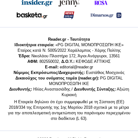
Reader.gr - Ταυτότητα
Ιδιοκτήτρια εταιρεία:
«PG DIGITAL MONΟΠΡΟΣΩΠΗ ΙΚΕ»
Εταίρος κατά Ν. 5005/2022 Χαράλαμπος - Χάρης Πολίτης
Έδρα:
Νικολάου Πλαστήρα 172, Άγιοι Ανάργυροι, 13561
ΑΦΜ:
802550032,
Δ.Ο.Υ.:
ΚΕΦΟΔΕ ΑΤΤΙΚΗΣ
E-mail:
editorial@reader.gr
Νόμιμος Εκπρόσωπος/Διαχειριστής:
Ευστάθιος Μοσχονάς
Δικαιούχος του ονόματος τομέα (reader.gr):
PG DIGITAL
MONΟΠΡΟΣΩΠΗ ΙΚΕ
Διευθυντής:
Ηλίας Αναστασιάδης /
Διευθυντής Σύνταξης:
Αξιώτη
Κυριακή
Η Εταιρεία δηλώνει ότι έχει συμμορφωθεί με τη Σύσταση (ΕΕ)
2018/334 της Επιτροπής της 1ης Μαρτίου 2018 σχετικά με τα μέτρα
για την αποτελεσματική αντιμετώπιση του παράνομου περιεχομένου
στο διαδίκτυο (L 63).