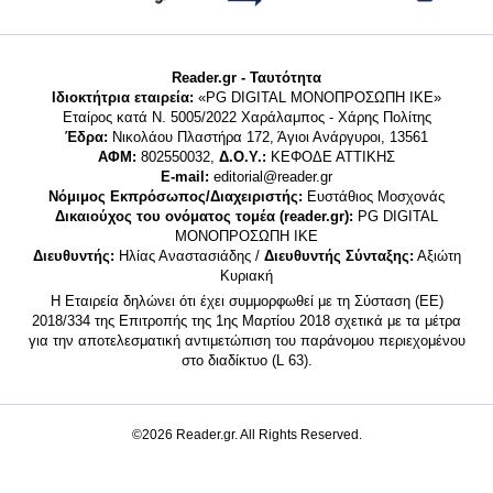
Reader.gr - Ταυτότητα
Ιδιοκτήτρια εταιρεία:
«PG DIGITAL MONΟΠΡΟΣΩΠΗ ΙΚΕ»
Εταίρος κατά Ν. 5005/2022 Χαράλαμπος - Χάρης Πολίτης
Έδρα:
Νικολάου Πλαστήρα 172, Άγιοι Ανάργυροι, 13561
ΑΦΜ:
802550032,
Δ.Ο.Υ.:
ΚΕΦΟΔΕ ΑΤΤΙΚΗΣ
E-mail:
editorial@reader.gr
Νόμιμος Εκπρόσωπος/Διαχειριστής:
Ευστάθιος Μοσχονάς
Δικαιούχος του ονόματος τομέα (reader.gr):
PG DIGITAL
MONΟΠΡΟΣΩΠΗ ΙΚΕ
Διευθυντής:
Ηλίας Αναστασιάδης /
Διευθυντής Σύνταξης:
Αξιώτη
Κυριακή
Η Εταιρεία δηλώνει ότι έχει συμμορφωθεί με τη Σύσταση (ΕΕ)
2018/334 της Επιτροπής της 1ης Μαρτίου 2018 σχετικά με τα μέτρα
για την αποτελεσματική αντιμετώπιση του παράνομου περιεχομένου
στο διαδίκτυο (L 63).
©2026 Reader.gr. All Rights Reserved.