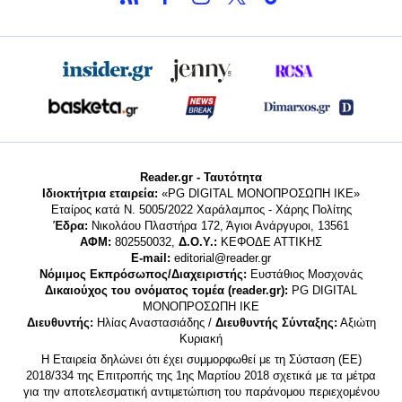
Reader.gr - Ταυτότητα
Ιδιοκτήτρια εταιρεία:
«PG DIGITAL MONΟΠΡΟΣΩΠΗ ΙΚΕ»
Εταίρος κατά Ν. 5005/2022 Χαράλαμπος - Χάρης Πολίτης
Έδρα:
Νικολάου Πλαστήρα 172, Άγιοι Ανάργυροι, 13561
ΑΦΜ:
802550032,
Δ.Ο.Υ.:
ΚΕΦΟΔΕ ΑΤΤΙΚΗΣ
E-mail:
editorial@reader.gr
Νόμιμος Εκπρόσωπος/Διαχειριστής:
Ευστάθιος Μοσχονάς
Δικαιούχος του ονόματος τομέα (reader.gr):
PG DIGITAL
MONΟΠΡΟΣΩΠΗ ΙΚΕ
Διευθυντής:
Ηλίας Αναστασιάδης /
Διευθυντής Σύνταξης:
Αξιώτη
Κυριακή
Η Εταιρεία δηλώνει ότι έχει συμμορφωθεί με τη Σύσταση (ΕΕ)
2018/334 της Επιτροπής της 1ης Μαρτίου 2018 σχετικά με τα μέτρα
για την αποτελεσματική αντιμετώπιση του παράνομου περιεχομένου