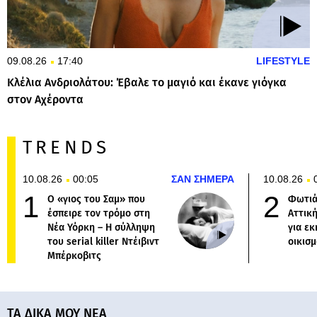
09.08.26
17:40
LIFESTYLE
Κλέλια Ανδριολάτου: Έβαλε το μαγιό και έκανε γιόγκα
στον Αχέροντα
TRENDS
10.08.26
00:05
ΣΑΝ ΣΗΜΕΡΑ
10.08.26
Ο «γιος του Σαμ» που
Φωτιά
έσπειρε τον τρόμο στη
Αττική
Νέα Υόρκη – Η σύλληψη
για ε
του serial killer Ντέιβιντ
οικισμ
Μπέρκοβιτς
ΤΑ ΔΙΚΑ ΜΟΥ ΝΕΑ