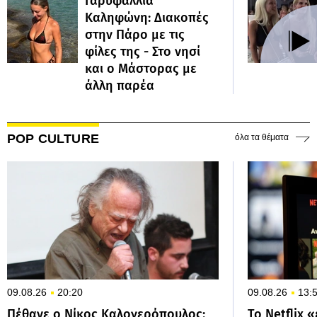
Γαρυφαλλιά
Καληφώνη: Διακοπές
στην Πάρο με τις
φίλες της - Στο νησί
και ο Μάστορας με
άλλη παρέα
POP CULTURE
όλα τα θέματα
09.08.26
20:20
09.08.26
13:
Πέθανε ο Νίκος Καλογερόπουλος:
Το Netflix 