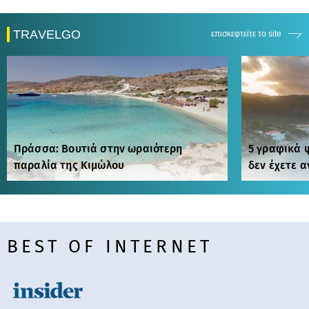
TRAVELGO
επισκεφτείτε το site
Πράσσα: Βουτιά στην ωραιότερη
5 γραφικά 
παραλία της Κιμώλου
δεν έχετε 
BEST OF INTERNET