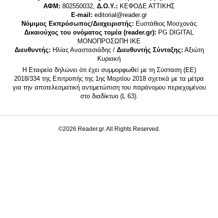
ΑΦΜ:
802550032,
Δ.Ο.Υ.:
ΚΕΦΟΔΕ ΑΤΤΙΚΗΣ
E-mail:
editorial@reader.gr
Νόμιμος Εκπρόσωπος/Διαχειριστής:
Ευστάθιος Μοσχονάς
Δικαιούχος του ονόματος τομέα (reader.gr):
PG DIGITAL
MONΟΠΡΟΣΩΠΗ ΙΚΕ
Διευθυντής:
Ηλίας Αναστασιάδης /
Διευθυντής Σύνταξης:
Αξιώτη
Κυριακή
Η Εταιρεία δηλώνει ότι έχει συμμορφωθεί με τη Σύσταση (ΕΕ)
2018/334 της Επιτροπής της 1ης Μαρτίου 2018 σχετικά με τα μέτρα
για την αποτελεσματική αντιμετώπιση του παράνομου περιεχομένου
στο διαδίκτυο (L 63).
©2026 Reader.gr. All Rights Reserved.