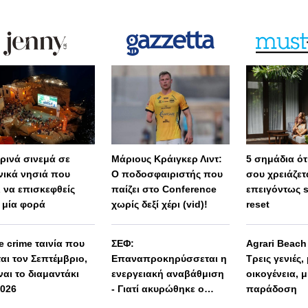
ερινά σινεμά σε
Μάριους Κράιγκερ Λιντ:
5 σημάδια ότι
νικά νησιά που
Ο ποδοσφαιριστής που
σου χρειάζετ
ι να επισκεφθείς
παίζει στο Conference
επειγόντως 
 μία φορά
χωρίς δεξί χέρι (vid)!
reset
e crime ταινία που
ΣΕΦ:
Agrari Beac
ται τον Σεπτέμβριο,
Επαναπροκηρύσσεται η
Τρεις γενιές,
ναι το διαμαντάκι
ενεργειακή αναβάθμιση
οικογένεια, μ
2026
- Γιατί ακυρώθηκε ο
παράδοση
πρώτος διαγωνισμός