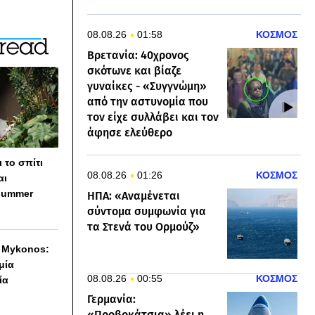
08.08.26
01:58
ΚΟΣΜΟΣ
Βρετανία: 40χρονος
σκότωνε και βίαζε
γυναίκες - «Συγγνώμη»
από την αστυνομία που
τον είχε συλλάβει και τον
άφησε ελεύθερο
 το σπίτι
08.08.26
01:26
ΚΟΣΜΟΣ
αι
summer
ΗΠΑ: «Αναμένεται
σύντομα συμφωνία για
τα Στενά του Ορμούζ»
h Mykonos:
 μία
08.08.26
00:55
ΚΟΣΜΟΣ
ία
Γερμανία:
«Προβοκάτσια» λέει η