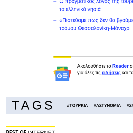
Ο πραγματικός λόγος της τουρκ
τα ελληνικά νησιά
«Πιστεύαμε πως δεν θα βγούμε
τρόμου Θεσσαλονίκη-Μόναχο
Ακολουθήστε το
Reader
σ
για όλες τις
ειδήσεις
και τ
TAGS
#
ΤΟΥΡΚΙΑ
#
ΑΣΤΥΝΟΜΙΑ
#
Σ
BEST OF
INTERNET