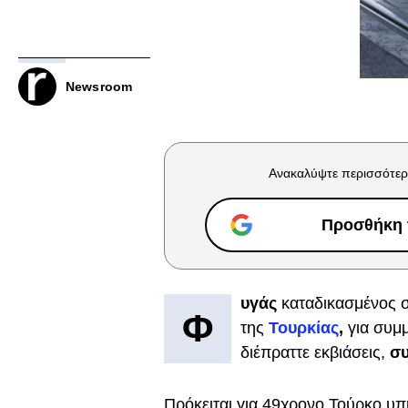
Newsroom
Ανακαλύψτε περισσότερ
Προσθήκη τ
υγάς
καταδικασμένος 
Φ
της
Τουρκίας
,
για συμ
διέπραττε εκβιάσεις,
συ
Πρόκειται για 49χρονο Τούρκο υπ