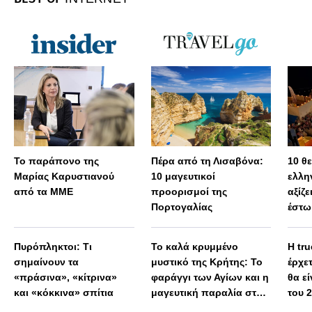
Το παράπονο της
Πέρα από τη Λισαβόνα:
10 θ
Μαρίας Καρυστιανού
10 μαγευτικοί
ελλη
από τα ΜΜΕ
προορισμοί της
αξίζε
Πορτογαλίας
έστω
Πυρόπληκτοι: Τι
Το καλά κρυμμένο
Η tru
σημαίνουν τα
μυστικό της Κρήτης: Το
έρχε
«πράσινα», «κίτρινα»
φαράγγι των Αγίων και η
θα εί
και «κόκκινα» σπίτια
μαγευτική παραλία στο
του 
Λιβυκό