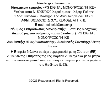
Reader.gr - Ταυτότητα
Ιδιοκτήτρια εταιρεία:
«PG DIGITAL MONΟΠΡΟΣΩΠΗ ΙΚΕ»
Εταίρος κατά Ν. 5005/2022 Χαράλαμπος - Χάρης Πολίτης
Έδρα:
Νικολάου Πλαστήρα 172, Άγιοι Ανάργυροι, 13561
ΑΦΜ:
802550032,
Δ.Ο.Υ.:
ΚΕΦΟΔΕ ΑΤΤΙΚΗΣ
E-mail:
editorial@reader.gr
Νόμιμος Εκπρόσωπος/Διαχειριστής:
Ευστάθιος Μοσχονάς
Δικαιούχος του ονόματος τομέα (reader.gr):
PG DIGITAL
MONΟΠΡΟΣΩΠΗ ΙΚΕ
Διευθυντής:
Ηλίας Αναστασιάδης /
Διευθυντής Σύνταξης:
Αξιώτη
Κυριακή
Η Εταιρεία δηλώνει ότι έχει συμμορφωθεί με τη Σύσταση (ΕΕ)
2018/334 της Επιτροπής της 1ης Μαρτίου 2018 σχετικά με τα μέτρα
για την αποτελεσματική αντιμετώπιση του παράνομου περιεχομένου
στο διαδίκτυο (L 63).
©2026 Reader.gr. All Rights Reserved.