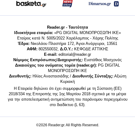
Reader.gr - Ταυτότητα
Ιδιοκτήτρια εταιρεία:
«PG DIGITAL MONΟΠΡΟΣΩΠΗ ΙΚΕ»
Εταίρος κατά Ν. 5005/2022 Χαράλαμπος - Χάρης Πολίτης
Έδρα:
Νικολάου Πλαστήρα 172, Άγιοι Ανάργυροι, 13561
ΑΦΜ:
802550032,
Δ.Ο.Υ.:
ΚΕΦΟΔΕ ΑΤΤΙΚΗΣ
E-mail:
editorial@reader.gr
Νόμιμος Εκπρόσωπος/Διαχειριστής:
Ευστάθιος Μοσχονάς
Δικαιούχος του ονόματος τομέα (reader.gr):
PG DIGITAL
MONΟΠΡΟΣΩΠΗ ΙΚΕ
Διευθυντής:
Ηλίας Αναστασιάδης /
Διευθυντής Σύνταξης:
Αξιώτη
Κυριακή
Η Εταιρεία δηλώνει ότι έχει συμμορφωθεί με τη Σύσταση (ΕΕ)
2018/334 της Επιτροπής της 1ης Μαρτίου 2018 σχετικά με τα μέτρα
για την αποτελεσματική αντιμετώπιση του παράνομου περιεχομένου
στο διαδίκτυο (L 63).
©2026 Reader.gr. All Rights Reserved.