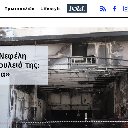
Πρωτοσέλιδα
Lifestyle
 Νεφέλη
υλειά της:
σα»