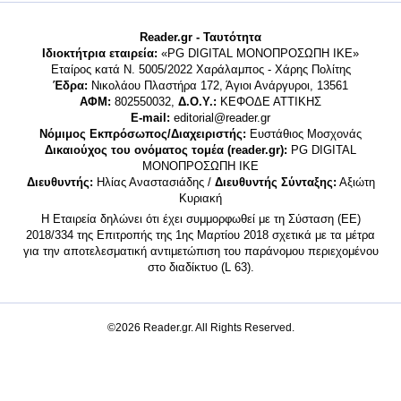
Reader.gr - Ταυτότητα
Ιδιοκτήτρια εταιρεία:
«PG DIGITAL MONΟΠΡΟΣΩΠΗ ΙΚΕ»
Εταίρος κατά Ν. 5005/2022 Χαράλαμπος - Χάρης Πολίτης
Έδρα:
Νικολάου Πλαστήρα 172, Άγιοι Ανάργυροι, 13561
ΑΦΜ:
802550032,
Δ.Ο.Υ.:
ΚΕΦΟΔΕ ΑΤΤΙΚΗΣ
E-mail:
editorial@reader.gr
Νόμιμος Εκπρόσωπος/Διαχειριστής:
Ευστάθιος Μοσχονάς
Δικαιούχος του ονόματος τομέα (reader.gr):
PG DIGITAL
MONΟΠΡΟΣΩΠΗ ΙΚΕ
Διευθυντής:
Ηλίας Αναστασιάδης /
Διευθυντής Σύνταξης:
Αξιώτη
Κυριακή
Η Εταιρεία δηλώνει ότι έχει συμμορφωθεί με τη Σύσταση (ΕΕ)
2018/334 της Επιτροπής της 1ης Μαρτίου 2018 σχετικά με τα μέτρα
για την αποτελεσματική αντιμετώπιση του παράνομου περιεχομένου
στο διαδίκτυο (L 63).
©2026 Reader.gr. All Rights Reserved.