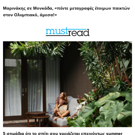
Μαρινάκης σε Μονκάδα, «πέντε μεταγραφές έτοιμων παικτών
στον Ολυμπιακό, άμεσα!»
5 σημάδια ότι το σπίτι σου χρειάζεται επειγόντως summer