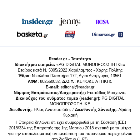
Reader.gr - Ταυτότητα
Ιδιοκτήτρια εταιρεία:
«PG DIGITAL MONΟΠΡΟΣΩΠΗ ΙΚΕ»
Εταίρος κατά Ν. 5005/2022 Χαράλαμπος - Χάρης Πολίτης
Έδρα:
Νικολάου Πλαστήρα 172, Άγιοι Ανάργυροι, 13561
ΑΦΜ:
802550032,
Δ.Ο.Υ.:
ΚΕΦΟΔΕ ΑΤΤΙΚΗΣ
E-mail:
editorial@reader.gr
Νόμιμος Εκπρόσωπος/Διαχειριστής:
Ευστάθιος Μοσχονάς
Δικαιούχος του ονόματος τομέα (reader.gr):
PG DIGITAL
MONΟΠΡΟΣΩΠΗ ΙΚΕ
Διευθυντής:
Ηλίας Αναστασιάδης /
Διευθυντής Σύνταξης:
Αξιώτη
Κυριακή
Η Εταιρεία δηλώνει ότι έχει συμμορφωθεί με τη Σύσταση (ΕΕ)
2018/334 της Επιτροπής της 1ης Μαρτίου 2018 σχετικά με τα μέτρα
για την αποτελεσματική αντιμετώπιση του παράνομου περιεχομένου
στο διαδίκτυο (L 63).