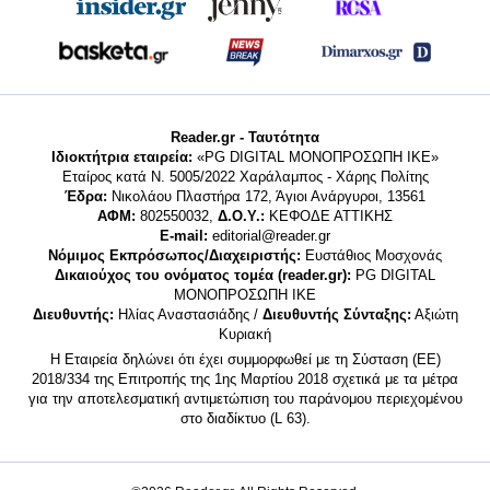
Reader.gr - Ταυτότητα
Ιδιοκτήτρια εταιρεία:
«PG DIGITAL MONΟΠΡΟΣΩΠΗ ΙΚΕ»
Εταίρος κατά Ν. 5005/2022 Χαράλαμπος - Χάρης Πολίτης
Έδρα:
Νικολάου Πλαστήρα 172, Άγιοι Ανάργυροι, 13561
ΑΦΜ:
802550032,
Δ.Ο.Υ.:
ΚΕΦΟΔΕ ΑΤΤΙΚΗΣ
E-mail:
editorial@reader.gr
Νόμιμος Εκπρόσωπος/Διαχειριστής:
Ευστάθιος Μοσχονάς
Δικαιούχος του ονόματος τομέα (reader.gr):
PG DIGITAL
MONΟΠΡΟΣΩΠΗ ΙΚΕ
Διευθυντής:
Ηλίας Αναστασιάδης /
Διευθυντής Σύνταξης:
Αξιώτη
Κυριακή
Η Εταιρεία δηλώνει ότι έχει συμμορφωθεί με τη Σύσταση (ΕΕ)
2018/334 της Επιτροπής της 1ης Μαρτίου 2018 σχετικά με τα μέτρα
για την αποτελεσματική αντιμετώπιση του παράνομου περιεχομένου
στο διαδίκτυο (L 63).