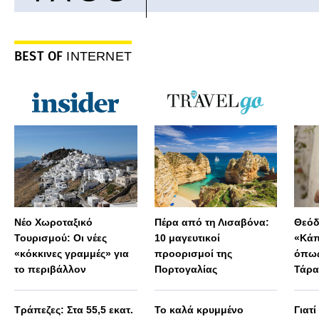
BEST OF
INTERNET
Νέο Χωροταξικό
Πέρα από τη Λισαβόνα:
Θεόδ
Τουρισμού: Οι νέες
10 μαγευτικοί
«Κάπ
«κόκκινες γραμμές» για
προορισμοί της
όπως
το περιβάλλον
Πορτογαλίας
Τάρα
Μεγά
παρα
Τράπεζες: Στα 55,5 εκατ.
Το καλά κρυμμένο
Γιατί