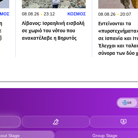
ΜΟΣ
08.08.26
23:12
ΚΟΣΜΟΣ
08.08.26
20:07
η
Λίβανος: Ισραηλινή εισβολή
Εντείνονται τα
ε
σε χωριό του νότου που
«πυροτεχνήματα
ί
ανακατέλαβε η Βηρυτός
σε Ισπανία και Ιτ
Έλεγχοι και ταλα
σύνορα των δύο 