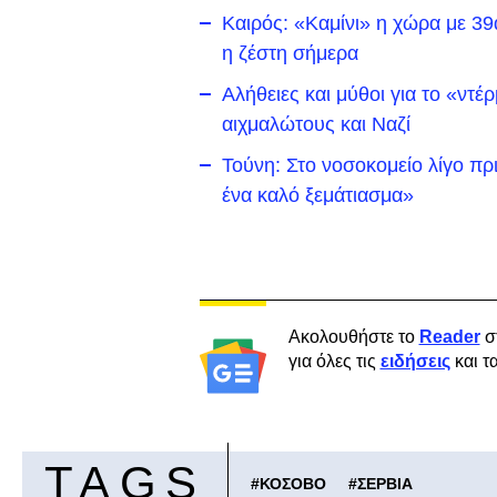
Καιρός: «Καμίνι» η χώρα με 39
η ζέστη σήμερα
Αλήθειες και μύθοι για το «ντ
αιχμαλώτους και Ναζί
Τούνη: Στο νοσοκομείο λίγο πρι
ένα καλό ξεμάτιασμα»
Ακολουθήστε το
Reader
σ
για όλες τις
ειδήσεις
και τ
TAGS
#
ΚΟΣΟΒΟ
#
ΣΕΡΒΙΑ