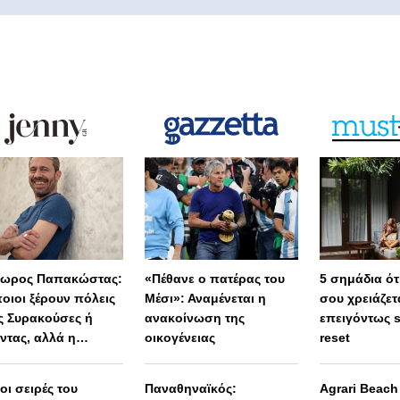
ωρος Παπακώστας:
«Πέθανε ο πατέρας του
5 σημάδια ότι
οιοι ξέρουν πόλεις
Μέσι»: Αναμένεται η
σου χρειάζετ
 Συρακούσες ή
ανακοίνωση της
επειγόντως 
ντας, αλλά η
οικογένειας
reset
λη Ελλάδα
μένει άγνωστη»
 οι σειρές του
Παναθηναϊκός:
Agrari Beac