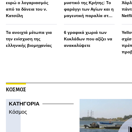
ευρώ ο λογαριασμός
μυστικό της Κρήτης: Το
Χάρλ
από τα δάνεια του ν.
φαράγγι των Αγίων και η
πάντ
Κατσέλη
μαγευτική παραλία στο
Netfl
Λιβυκό
Τα ανοιχτά μέτωπα για
6 γραφικά χωριά των
Yello
την ενίσχυση της
Κυκλάδων που αξίζει να
σχέσε
ελληνικής βιομηχανίας
ανακαλύψετε
πρέπ
προβ
ΚΟΣΜΟΣ
ΚΑΤΗΓΟΡΙΑ
Κόσμος