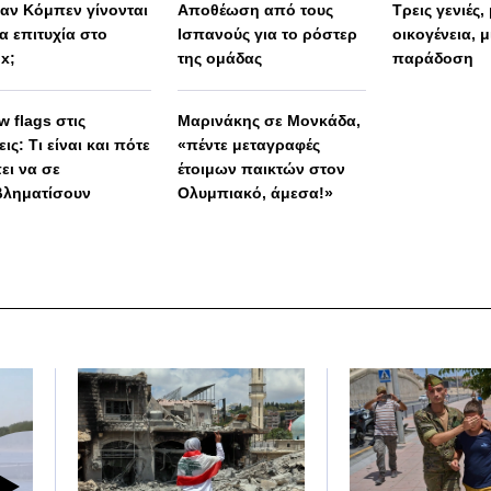
αν Κόμπεν γίνονται
Αποθέωση από τους
Τρεις γενιές,
α επιτυχία στο
Ισπανούς για το ρόστερ
οικογένεια, μ
ix;
της ομάδας
παράδοση
w flags στις
Μαρινάκης σε Μονκάδα,
ις: Τι είναι και πότε
«πέντε μεταγραφές
ει να σε
έτοιμων παικτών στον
ληματίσουν
Ολυμπιακό, άμεσα!»