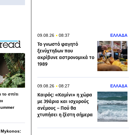
09.08.26
08:37
ΕΛΛΑΔΑ
Το γνωστό φαγητό
ξενύχτηδων που
ακρίβυνε αστρονομικά το
1989
09.08.26
08:27
ΕΛΛΑΔΑ
 το σπίτι
Καιρός: «Καμίνι» η χώρα
αι
με 39άρια και ισχυρούς
summer
ανέμους – Πού θα
χτυπήσει η ζέστη σήμερα
h Mykonos: