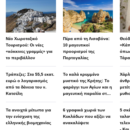
Νέο Χωροταξικό
Πέρα από τη Λισαβόνα:
Θεόδ
Τουρισμού: Οι νέες
10 μαγευτικοί
«Κάπ
«κόκκινες γραμμές» για
προορισμοί της
όπως
το περιβάλλον
Πορτογαλίας
Τάρα
Μεγά
παρα
Τράπεζες: Στα 55,5 εκατ.
Το καλά κρυμμένο
Χάρλ
ευρώ ο λογαριασμός
μυστικό της Κρήτης: Το
άνθ
από τα δάνεια του ν.
φαράγγι των Αγίων και η
μετέ
Κατσέλη
μαγευτική παραλία στο
μυθι
Λιβυκό
τηλε
Τα ανοιχτά μέτωπα για
6 γραφικά χωριά των
5 σκ
την ενίσχυση της
Κυκλάδων που αξίζει να
ταλα
ελληνικής βιομηχανίας
ανακαλύψετε
τελε
- Και