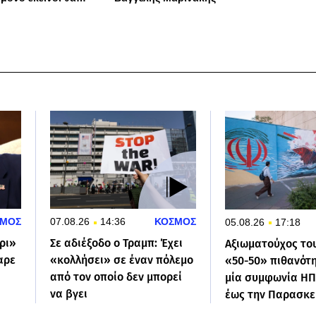
λάβουν
ΜΟΣ
07.08.26
14:36
ΚΟΣΜΟΣ
05.08.26
17:18
ρι»
Σε αδιέξοδο ο Τραμπ: Έχει
Αξιωματούχος το
αρε
«κολλήσει» σε έναν πόλεμο
«50-50» πιθανότη
από τον οποίο δεν μπορεί
μία συμφωνία ΗΠΑ
να βγει
έως την Παρασκ