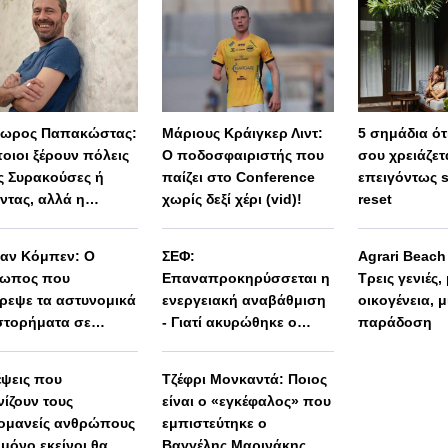
ωρος Παπακώστας:
Μάριους Κράιγκερ Λιντ:
5 σημάδια ότι
οιοι ξέρουν πόλεις
Ο ποδοσφαιριστής που
σου χρειάζετ
 Συρακούσες ή
παίζει στο Conference
επειγόντως 
ντας, αλλά η
χωρίς δεξί χέρι (vid)!
reset
λη Ελλάδα
μένει άγνωστη»
αν Κόμπεν: Ο
ΣΕΦ:
Agrari Beac
ρωπος που
Επαναπροκηρύσσεται η
Τρεις γενιές,
τρεψε τα αστυνομικά
ενεργειακή αναβάθμιση
οικογένεια, μ
στορήματα σε
- Γιατί ακυρώθηκε ο
παράδοση
οπτικό φαινόμενο
πρώτος διαγωνισμός
έψεις που
Τζέφρι Μονκαντά: Ποιος
νίζουν τους
είναι ο «εγκέφαλος» που
ιομανείς ανθρώπους
εμπιστεύτηκε ο
 μόνο εκείνοι θα
Βαγγέλης Μαρινάκης