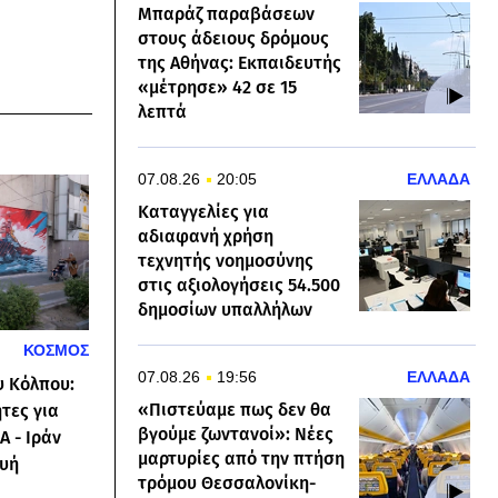
Μπαράζ παραβάσεων
στους άδειους δρόμους
της Αθήνας: Εκπαιδευτής
«μέτρησε» 42 σε 15
λεπτά
07.08.26
20:05
ΕΛΛΑΔΑ
Καταγγελίες για
αδιαφανή χρήση
τεχνητής νοημοσύνης
στις αξιολογήσεις 54.500
δημοσίων υπαλλήλων
ΚΟΣΜΟΣ
07.08.26
19:56
ΕΛΛΑΔΑ
υ Κόλπου:
«Πιστεύαμε πως δεν θα
τες για
βγούμε ζωντανοί»: Νέες
 - Ιράν
μαρτυρίες από την πτήση
ευή
τρόμου Θεσσαλονίκη-