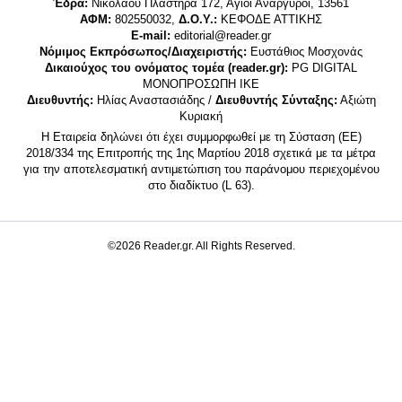
Έδρα:
Νικολάου Πλαστήρα 172, Άγιοι Ανάργυροι, 13561
ΑΦΜ:
802550032,
Δ.Ο.Υ.:
ΚΕΦΟΔΕ ΑΤΤΙΚΗΣ
E-mail:
editorial@reader.gr
Νόμιμος Εκπρόσωπος/Διαχειριστής:
Ευστάθιος Μοσχονάς
Δικαιούχος του ονόματος τομέα (reader.gr):
PG DIGITAL
MONΟΠΡΟΣΩΠΗ ΙΚΕ
Διευθυντής:
Ηλίας Αναστασιάδης /
Διευθυντής Σύνταξης:
Αξιώτη
Κυριακή
Η Εταιρεία δηλώνει ότι έχει συμμορφωθεί με τη Σύσταση (ΕΕ)
2018/334 της Επιτροπής της 1ης Μαρτίου 2018 σχετικά με τα μέτρα
για την αποτελεσματική αντιμετώπιση του παράνομου περιεχομένου
στο διαδίκτυο (L 63).
©2026 Reader.gr. All Rights Reserved.