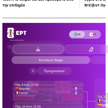
την επιδημία
Ντέιβιντ Ογο