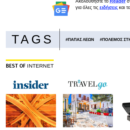
Ακολουθήστε το
Reader
σ
για όλες τις
ειδήσεις
και τ
TAGS
#
ΠΑΠΑΣ ΛΕΩΝ
#
ΠΟΛΕΜΟΣ ΣΤ
BEST OF
INTERNET