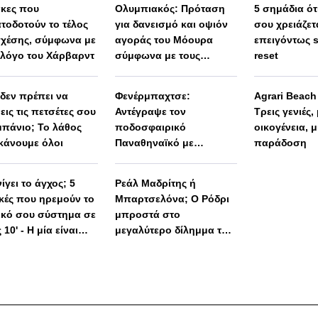
άκες που
Ολυμπιακός: Πρόταση
5 σημάδια ότι
τοδοτούν το τέλος
για δανεισμό και οψιόν
σου χρειάζετ
σχέσης, σύμφωνα με
αγοράς του Μόουρα
επειγόντως 
λόγο του Χάρβαρντ
σύμφωνα με τους
reset
Πορτογάλους
 δεν πρέπει να
Φενέρμπαχτσε:
Agrari Beac
εις τις πετσέτες σου
Αντέγραψε τον
Τρεις γενιές,
μπάνιο; Το λάθος
ποδοσφαιρικό
οικογένεια, μ
κάνουμε όλοι
Παναθηναϊκό με
παράδοση
Spiderman και Λιβάι
Γκαρσία!
ίγει το άγχος; 5
Ρεάλ Μαδρίτης ή
ικές που ηρεμούν το
Μπαρτσελόνα; Ο Ρόδρι
ικό σου σύστημα σε
μπροστά στο
 10' - Η μία είναι
μεγαλύτερο δίλημμα της
 απλή
καριέρας του