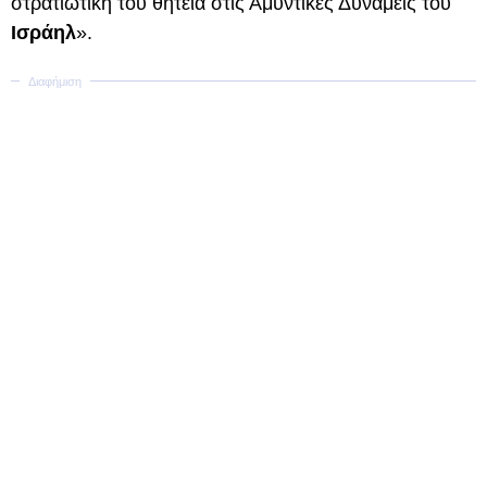
στρατιωτική του θητεία στις Αμυντικές Δυνάμεις του
Ισράηλ
».