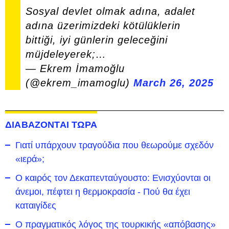
Sosyal devlet olmak adına, adalet
adına üzerimizdeki kötülüklerin
bittiği, iyi günlerin geleceğini
müjdeleyerek;…
— Ekrem İmamoğlu
(@ekrem_imamoglu)
March 26, 2025
ΔΙΑΒΑΖΟΝΤΑΙ ΤΩΡΑ
Γιατί υπάρχουν τραγούδια που θεωρούμε σχεδόν
«ιερά»;
Ο καιρός τον Δεκαπενταύγουστο: Ενισχύονται οι
άνεμοι, πέφτει η θερμοκρασία - Πού θα έχει
καταιγίδες
Ο πραγματικός λόγος της τουρκικής «απόβασης»