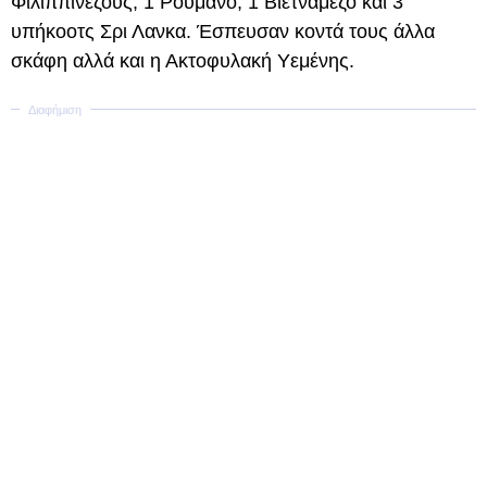
Φιλιππινέζους, 1 Ρουμάνο, 1 Βιετναμέζο και 3
υπήκοοτς Σρι Λανκα. Έσπευσαν κοντά τους άλλα
σκάφη αλλά και η Ακτοφυλακή Υεμένης.