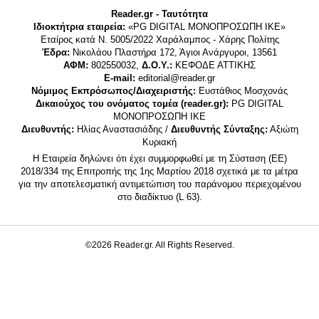
Reader.gr - Ταυτότητα
Ιδιοκτήτρια εταιρεία:
«PG DIGITAL MONΟΠΡΟΣΩΠΗ ΙΚΕ»
Εταίρος κατά Ν. 5005/2022 Χαράλαμπος - Χάρης Πολίτης
Έδρα:
Νικολάου Πλαστήρα 172, Άγιοι Ανάργυροι, 13561
ΑΦΜ:
802550032,
Δ.Ο.Υ.:
ΚΕΦΟΔΕ ΑΤΤΙΚΗΣ
E-mail:
editorial@reader.gr
Νόμιμος Εκπρόσωπος/Διαχειριστής:
Ευστάθιος Μοσχονάς
Δικαιούχος του ονόματος τομέα (reader.gr):
PG DIGITAL
MONΟΠΡΟΣΩΠΗ ΙΚΕ
Διευθυντής:
Ηλίας Αναστασιάδης /
Διευθυντής Σύνταξης:
Αξιώτη
Κυριακή
Η Εταιρεία δηλώνει ότι έχει συμμορφωθεί με τη Σύσταση (ΕΕ)
2018/334 της Επιτροπής της 1ης Μαρτίου 2018 σχετικά με τα μέτρα
για την αποτελεσματική αντιμετώπιση του παράνομου περιεχομένου
στο διαδίκτυο (L 63).
©2026 Reader.gr. All Rights Reserved.