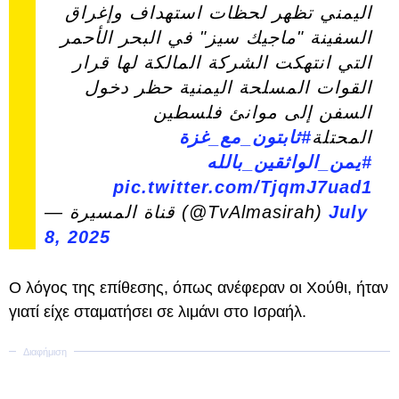
اليمني تظهر لحظات استهداف وإغراق
السفينة "ماجيك سيز" في البحر الأحمر
التي انتهكت الشركة المالكة لها قرار
القوات المسلحة اليمنية حظر دخول
السفن إلى موانئ فلسطين
المحتلة
#ثابتون_مع_غزة
#يمن_الواثقين_بالله
pic.twitter.com/TjqmJ7uad1
— قناة المسيرة (@TvAlmasirah)
July
8, 2025
Ο λόγος της επίθεσης, όπως ανέφεραν οι Χούθι, ήταν
γιατί είχε σταματήσει σε λιμάνι στο Ισραήλ.