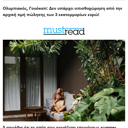
Ολυμπιακός, Γουόκαπ: Δεν υπάρχει οπισθοχώρηση από την
αρχική τιμή πώλησης των 3 εκατομμυρίων ευρώ!
5 σημάδια ότι το σπίτι σου χρειάζεται επειγόντως summer