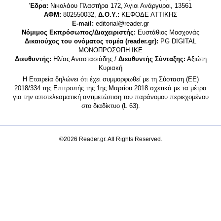
Έδρα:
Νικολάου Πλαστήρα 172, Άγιοι Ανάργυροι, 13561
ΑΦΜ:
802550032,
Δ.Ο.Υ.:
ΚΕΦΟΔΕ ΑΤΤΙΚΗΣ
E-mail:
editorial@reader.gr
Νόμιμος Εκπρόσωπος/Διαχειριστής:
Ευστάθιος Μοσχονάς
Δικαιούχος του ονόματος τομέα (reader.gr):
PG DIGITAL
MONΟΠΡΟΣΩΠΗ ΙΚΕ
Διευθυντής:
Ηλίας Αναστασιάδης /
Διευθυντής Σύνταξης:
Αξιώτη
Κυριακή
Η Εταιρεία δηλώνει ότι έχει συμμορφωθεί με τη Σύσταση (ΕΕ)
2018/334 της Επιτροπής της 1ης Μαρτίου 2018 σχετικά με τα μέτρα
για την αποτελεσματική αντιμετώπιση του παράνομου περιεχομένου
στο διαδίκτυο (L 63).
©2026 Reader.gr. All Rights Reserved.