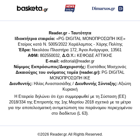
Reader.gr - Ταυτότητα
Ιδιοκτήτρια εταιρεία:
«PG DIGITAL MONΟΠΡΟΣΩΠΗ ΙΚΕ»
Εταίρος κατά Ν. 5005/2022 Χαράλαμπος - Χάρης Πολίτης
Έδρα:
Νικολάου Πλαστήρα 172, Άγιοι Ανάργυροι, 13561
ΑΦΜ:
802550032,
Δ.Ο.Υ.:
ΚΕΦΟΔΕ ΑΤΤΙΚΗΣ
E-mail:
editorial@reader.gr
Νόμιμος Εκπρόσωπος/Διαχειριστής:
Ευστάθιος Μοσχονάς
Δικαιούχος του ονόματος τομέα (reader.gr):
PG DIGITAL
MONΟΠΡΟΣΩΠΗ ΙΚΕ
Διευθυντής:
Ηλίας Αναστασιάδης /
Διευθυντής Σύνταξης:
Αξιώτη
Κυριακή
Η Εταιρεία δηλώνει ότι έχει συμμορφωθεί με τη Σύσταση (ΕΕ)
2018/334 της Επιτροπής της 1ης Μαρτίου 2018 σχετικά με τα μέτρα
για την αποτελεσματική αντιμετώπιση του παράνομου περιεχομένου
στο διαδίκτυο (L 63).
©2026 Reader.gr. All Rights Reserved.