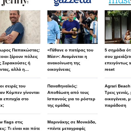
ωρος Παπακώστας:
«Πέθανε ο πατέρας του
5 σημάδια ότι
οιοι ξέρουν πόλεις
Μέσι»: Αναμένεται η
σου χρειάζετ
 Συρακούσες ή
ανακοίνωση της
επειγόντως 
ντας, αλλά η
οικογένειας
reset
λη Ελλάδα
μένει άγνωστη»
 οι σειρές του
Παναθηναϊκός:
Agrari Beac
αν Κόμπεν γίνονται
Αποθέωση από τους
Τρεις γενιές,
α επιτυχία στο
Ισπανούς για το ρόστερ
οικογένεια, μ
ix;
της ομάδας
παράδοση
w flags στις
Μαρινάκης σε Μονκάδα,
ις: Τι είναι και πότε
«πέντε μεταγραφές