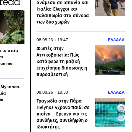
ανάμεσα σε Ισπανία και
Ιταλία: Έλεγχοι και
ταλαιπωρία στα σύνορα
των δύο χωρών
08.08.26
19:47
ΕΛΛΑΔΑ
Φωτιές στην
 το σπίτι
Αττικοβοιωτία: Πώς
αι
κατάφερε τη μαζική
summer
επιχείρηση διάσωσης η
πυροσβεστική
h Mykonos:
08.08.26
19:30
ΕΛΛΑΔΑ
 μία
ία
Τραγωδία στην Πάρο:
Πνίγηκε 4χρονο παιδί σε
πισίνα – Έρευνα για τις
συνθήκες, συνελήφθη ο
ιδιοκτήτης