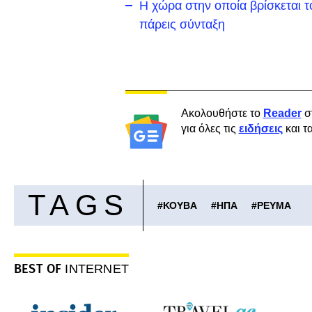
Η χώρα στην οποία βρίσκεται τ
πάρεις σύνταξη
Ακολουθήστε το
Reader
σ
για όλες τις
ειδήσεις
και τ
TAGS
#
ΚΟΥΒΑ
#
ΗΠΑ
#
ΡΕΥΜΑ
BEST OF
INTERNET