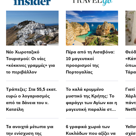
Νέο Χωροταξικό
Πέρα από τη Λισαβόνα:
Θεόδ
Τουρισμού: Οι νέες
10 μαγευτικοί
«Κάπ
«κόκκινες γραμμές» για
προορισμοί της
όπως
το περιβάλλον
Πορτογαλίας
Τάρα
Μεγά
παρα
Τράπεζες: Στα 55,5 εκατ.
Το καλά κρυμμένο
Γιατί
ευρώ ο λογαριασμός
μυστικό της Κρήτης: Το
Χάρλ
από τα δάνεια του ν.
φαράγγι των Αγίων και η
πάντ
Κατσέλη
μαγευτική παραλία στο
Netfl
Λιβυκό
Τα ανοιχτά μέτωπα για
6 γραφικά χωριά των
Yello
την ενίσχυση της
Κυκλάδων που αξίζει να
σχέσε