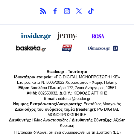
Reader.gr - Ταυτότητα
Ιδιοκτήτρια εταιρεία:
«PG DIGITAL MONΟΠΡΟΣΩΠΗ ΙΚΕ»
Εταίρος κατά Ν. 5005/2022 Χαράλαμπος - Χάρης Πολίτης
Έδρα:
Νικολάου Πλαστήρα 172, Άγιοι Ανάργυροι, 13561
ΑΦΜ:
802550032,
Δ.Ο.Υ.:
ΚΕΦΟΔΕ ΑΤΤΙΚΗΣ
E-mail:
editorial@reader.gr
Νόμιμος Εκπρόσωπος/Διαχειριστής:
Ευστάθιος Μοσχονάς
Δικαιούχος του ονόματος τομέα (reader.gr):
PG DIGITAL
MONΟΠΡΟΣΩΠΗ ΙΚΕ
Διευθυντής:
Ηλίας Αναστασιάδης /
Διευθυντής Σύνταξης:
Αξιώτη
Κυριακή
Η Εταιρεία δηλώνει ότι έχει συμμορφωθεί με τη Σύσταση (ΕΕ)