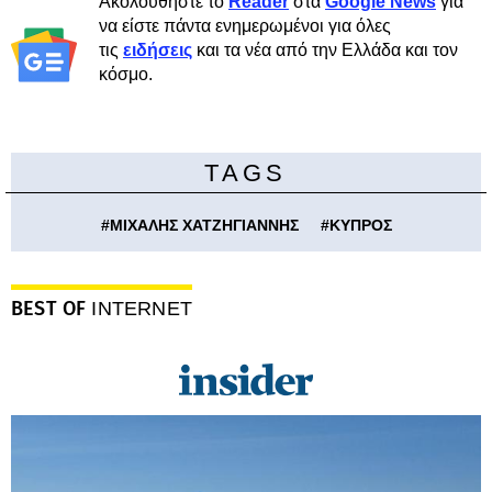
Ακολουθήστε το
Reader
στα
Google News
για
να είστε πάντα ενημερωμένοι για όλες
τις
ειδήσεις
και τα νέα από την Ελλάδα και τον
κόσμο.
TAGS
#
ΜΙΧΑΛΗΣ ΧΑΤΖΗΓΙΑΝΝΗΣ
#
ΚΥΠΡΟΣ
BEST OF
INTERNET