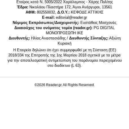
Εταίρος κατά Ν. 5005/2022 Χαράλαμπος - Χάρης Πολίτης
Έδρα:
Νικολάου Πλαστήρα 172, Άγιοι Ανάργυροι, 13561
ΑΦΜ:
802550032,
Δ.Ο.Υ.:
ΚΕΦΟΔΕ ΑΤΤΙΚΗΣ
E-mail:
editorial@reader.gr
Νόμιμος Εκπρόσωπος/Διαχειριστής:
Ευστάθιος Μοσχονάς
Δικαιούχος του ονόματος τομέα (reader.gr):
PG DIGITAL
MONΟΠΡΟΣΩΠΗ ΙΚΕ
Διευθυντής:
Ηλίας Αναστασιάδης /
Διευθυντής Σύνταξης:
Αξιώτη
Κυριακή
Η Εταιρεία δηλώνει ότι έχει συμμορφωθεί με τη Σύσταση (ΕΕ)
2018/334 της Επιτροπής της 1ης Μαρτίου 2018 σχετικά με τα μέτρα
για την αποτελεσματική αντιμετώπιση του παράνομου περιεχομένου
στο διαδίκτυο (L 63).
©2026 Reader.gr. All Rights Reserved.